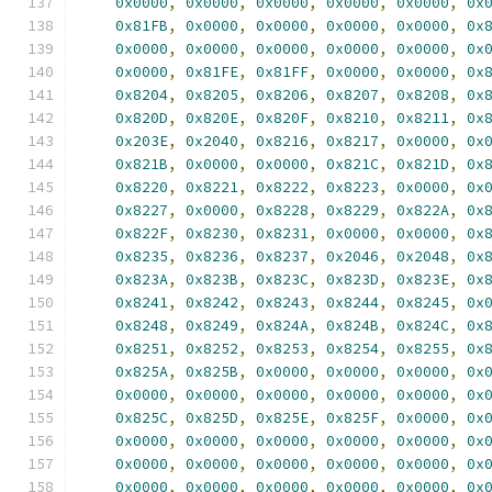
0x0000
,
0x0000
,
0x0000
,
0x0000
,
0x0000
,
0x
0x81FB
,
0x0000
,
0x0000
,
0x0000
,
0x0000
,
0x
0x0000
,
0x0000
,
0x0000
,
0x0000
,
0x0000
,
0x
0x0000
,
0x81FE
,
0x81FF
,
0x0000
,
0x0000
,
0x
0x8204
,
0x8205
,
0x8206
,
0x8207
,
0x8208
,
0x
0x820D
,
0x820E
,
0x820F
,
0x8210
,
0x8211
,
0x
0x203E
,
0x2040
,
0x8216
,
0x8217
,
0x0000
,
0x
0x821B
,
0x0000
,
0x0000
,
0x821C
,
0x821D
,
0x
0x8220
,
0x8221
,
0x8222
,
0x8223
,
0x0000
,
0x
0x8227
,
0x0000
,
0x8228
,
0x8229
,
0x822A
,
0x
0x822F
,
0x8230
,
0x8231
,
0x0000
,
0x0000
,
0x
0x8235
,
0x8236
,
0x8237
,
0x2046
,
0x2048
,
0x
0x823A
,
0x823B
,
0x823C
,
0x823D
,
0x823E
,
0x
0x8241
,
0x8242
,
0x8243
,
0x8244
,
0x8245
,
0x
0x8248
,
0x8249
,
0x824A
,
0x824B
,
0x824C
,
0x
0x8251
,
0x8252
,
0x8253
,
0x8254
,
0x8255
,
0x
0x825A
,
0x825B
,
0x0000
,
0x0000
,
0x0000
,
0x
0x0000
,
0x0000
,
0x0000
,
0x0000
,
0x0000
,
0x
0x825C
,
0x825D
,
0x825E
,
0x825F
,
0x0000
,
0x
0x0000
,
0x0000
,
0x0000
,
0x0000
,
0x0000
,
0x
0x0000
,
0x0000
,
0x0000
,
0x0000
,
0x0000
,
0x
0x0000
,
0x0000
,
0x0000
,
0x0000
,
0x0000
,
0x