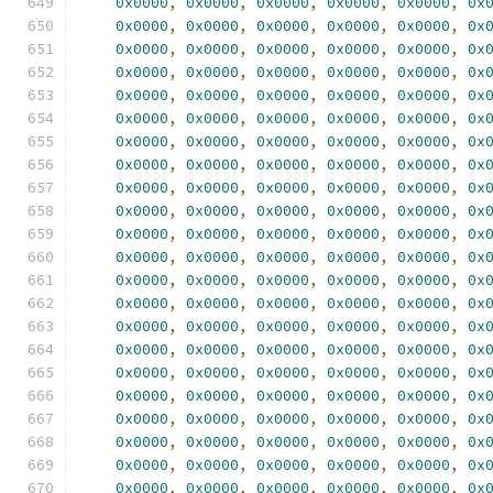
0x0000
,
0x0000
,
0x0000
,
0x0000
,
0x0000
,
0x
0x0000
,
0x0000
,
0x0000
,
0x0000
,
0x0000
,
0x
0x0000
,
0x0000
,
0x0000
,
0x0000
,
0x0000
,
0x
0x0000
,
0x0000
,
0x0000
,
0x0000
,
0x0000
,
0x
0x0000
,
0x0000
,
0x0000
,
0x0000
,
0x0000
,
0x
0x0000
,
0x0000
,
0x0000
,
0x0000
,
0x0000
,
0x
0x0000
,
0x0000
,
0x0000
,
0x0000
,
0x0000
,
0x
0x0000
,
0x0000
,
0x0000
,
0x0000
,
0x0000
,
0x
0x0000
,
0x0000
,
0x0000
,
0x0000
,
0x0000
,
0x
0x0000
,
0x0000
,
0x0000
,
0x0000
,
0x0000
,
0x
0x0000
,
0x0000
,
0x0000
,
0x0000
,
0x0000
,
0x
0x0000
,
0x0000
,
0x0000
,
0x0000
,
0x0000
,
0x
0x0000
,
0x0000
,
0x0000
,
0x0000
,
0x0000
,
0x
0x0000
,
0x0000
,
0x0000
,
0x0000
,
0x0000
,
0x
0x0000
,
0x0000
,
0x0000
,
0x0000
,
0x0000
,
0x
0x0000
,
0x0000
,
0x0000
,
0x0000
,
0x0000
,
0x
0x0000
,
0x0000
,
0x0000
,
0x0000
,
0x0000
,
0x
0x0000
,
0x0000
,
0x0000
,
0x0000
,
0x0000
,
0x
0x0000
,
0x0000
,
0x0000
,
0x0000
,
0x0000
,
0x
0x0000
,
0x0000
,
0x0000
,
0x0000
,
0x0000
,
0x
0x0000
,
0x0000
,
0x0000
,
0x0000
,
0x0000
,
0x
0x0000
,
0x0000
,
0x0000
,
0x0000
,
0x0000
,
0x