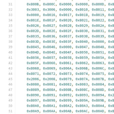
0x800B
,
0x800C
,
0x0000
,
0x0000
,
0x800D
,
0x
0x3003
,
0x3006
,
0x0000
,
0x8010
,
0x8011
,
0x
0x0000
,
0x8016
,
0x8017
,
0x8018
,
0x8019
,
0x
0x801E
,
0x801F
,
0x8020
,
0x8021
,
0x8022
,
0x
0x8026
,
0x8027
,
0x8028
,
0x8029
,
0x802A
,
0x
0x802D
,
0x802E
,
0x802F
,
0x8030
,
0x8031
,
0x
0x8035
,
0x8036
,
0x8037
,
0x8038
,
0x8039
,
0x
0x803D
,
0x803E
,
0x803F
,
0x8040
,
0x0000
,
0x
0x8045
,
0x8046
,
0x0000
,
0x8047
,
0x8048
,
0x
0x804D
,
0x804E
,
0x804F
,
0x8050
,
0x8051
,
0x
0x8056
,
0x8057
,
0x8058
,
0x8059
,
0x805A
,
0x
0x805F
,
0x8060
,
0x8061
,
0x8062
,
0x8063
,
0x
0x8068
,
0x8069
,
0x806A
,
0x806B
,
0x806C
,
0x
0x8071
,
0x8072
,
0x8073
,
0x8074
,
0x8075
,
0x
0x2006
,
0x2008
,
0x8079
,
0x807A
,
0x807B
,
0x
0x8080
,
0x8081
,
0x8082
,
0x8083
,
0x8084
,
0x
0x8089
,
0x808A
,
0x808B
,
0x808C
,
0x808D
,
0x
0x8090
,
0x8091
,
0x8092
,
0x8093
,
0x8094
,
0x
0x8097
,
0x8098
,
0x8099
,
0x809A
,
0x809B
,
0x
0x80A0
,
0x80A1
,
0x80A2
,
0x80A3
,
0x80A4
,
0x
0x80A9
,
0x80AA
,
0x80AB
,
0x80AC
,
0x80AD
,
0x