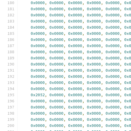
0x0000
,
0x0000
,
0x0000
,
0x0000
,
0x0000
,
0x
0x0000
,
0x0000
,
0x0000
,
0x0000
,
0x0000
,
0x
0x0000
,
0x0000
,
0x0000
,
0x0000
,
0x0000
,
0x
0x0000
,
0x0000
,
0x0000
,
0x0000
,
0x0000
,
0x
0x0000
,
0x0000
,
0x0000
,
0x0000
,
0x0000
,
0x
0x0000
,
0x0000
,
0x0000
,
0x0000
,
0x0000
,
0x
0x0000
,
0x0000
,
0x0000
,
0x0000
,
0x0000
,
0x
0x0000
,
0x0000
,
0x0000
,
0x0000
,
0x0000
,
0x
0x0000
,
0x0000
,
0x0000
,
0x0000
,
0x0000
,
0x
0x0000
,
0x0000
,
0x0000
,
0x0000
,
0x0000
,
0x
0x0000
,
0x0000
,
0x0000
,
0x0000
,
0x0000
,
0x
0x0000
,
0x0000
,
0x0000
,
0x0000
,
0x0000
,
0x
0x0000
,
0x0000
,
0x0000
,
0x0000
,
0x0000
,
0x
0x0000
,
0x0000
,
0x0000
,
0x0000
,
0x0000
,
0x
0x0000
,
0x0000
,
0x0000
,
0x0000
,
0x0000
,
0x
0x2052
,
0x0000
,
0x0000
,
0x0000
,
0x0000
,
0x
0x0000
,
0x0000
,
0x0000
,
0x0000
,
0x0000
,
0x
0x0000
,
0x0000
,
0x0000
,
0x0000
,
0x0000
,
0x
0x0000
,
0x0000
,
0x0000
,
0x0000
,
0x0000
,
0x
0x0000
,
0x0000
,
0x0000
,
0x0000
,
0x0000
,
0x
0x0000
,
0x0000
,
0x0000
,
0x0000
,
0x0000
,
0x