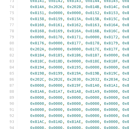
0x8141
,
0x8142
,
0x8143
,
0x8144
,
0x8145
,
0x
0x814A
,
0x2026
,
0x2028
,
0x814B
,
0x814C
,
0x
0x8151
,
0x0000
,
0x0000
,
0x8152
,
0x8153
,
0x
0x8158
,
0x8159
,
0x815A
,
0x815B
,
0x815C
,
0x
0x8160
,
0x8161
,
0x8162
,
0x8163
,
0x8164
,
0x
0x8168
,
0x8169
,
0x816A
,
0x816B
,
0x816C
,
0x
0x0000
,
0x8170
,
0x8171
,
0x0000
,
0x8172
,
0x
0x8176
,
0x0000
,
0x8177
,
0x8178
,
0x8179
,
0x
0x202A
,
0x0000
,
0x0000
,
0x817E
,
0x817F
,
0x
0x8184
,
0x8185
,
0x8186
,
0x8187
,
0x0000
,
0x
0x818C
,
0x818D
,
0x0000
,
0x818E
,
0x818F
,
0x
0x8194
,
0x0000
,
0x8195
,
0x0000
,
0x0000
,
0x
0x8198
,
0x8199
,
0x819A
,
0x819B
,
0x819C
,
0x
0x202C
,
0x202E
,
0x2030
,
0x2032
,
0x2034
,
0x
0x0000
,
0x0000
,
0x819F
,
0x81A0
,
0x81A1
,
0x
0x81A6
,
0x81A7
,
0x81A8
,
0x81A9
,
0x0000
,
0x
0x0000
,
0x0000
,
0x0000
,
0x0000
,
0x0000
,
0x
0x0000
,
0x0000
,
0x0000
,
0x0000
,
0x0000
,
0x
0x0000
,
0x0000
,
0x0000
,
0x0000
,
0x0000
,
0x
0x0000
,
0x0000
,
0x0000
,
0x0000
,
0x0000
,
0x
0x81AC
,
0x81AD
,
0x81AE
,
0x0000
,
0x0000
,
0x
0x0000
,
0x0000
,
0x0000
,
0x0000
,
0x0000
,
0x