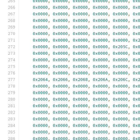
0x0000
,
0x0000
,
0x0000
,
0x0000
,
0x0000
,
0x
0x0000
,
0x0000
,
0x0000
,
0x0000
,
0x0000
,
0x
0x0000
,
0x0000
,
0x0000
,
0x0000
,
0x0000
,
0x
0x0000
,
0x0000
,
0x0000
,
0x0000
,
0x0000
,
0x
0x0000
,
0x0000
,
0x0000
,
0x0000
,
0x0000
,
0x
0x0000
,
0x0000
,
0x0000
,
0x0000
,
0x0000
,
0x
0x0000
,
0x0000
,
0x0000
,
0x0000
,
0x0000
,
0x
0x0000
,
0x0000
,
0x0000
,
0x0000
,
0x205C
,
0x
0x0000
,
0x0000
,
0x0000
,
0x0000
,
0x0000
,
0x
0x0000
,
0x0000
,
0x0000
,
0x0000
,
0x0000
,
0x
0x0000
,
0x0000
,
0x0000
,
0x0000
,
0x0000
,
0x
0x0000
,
0x0000
,
0x0000
,
0x0000
,
0x0000
,
0x
0x2064
,
0x2066
,
0x2068
,
0x206A
,
0x206C
,
0x
0x0000
,
0x0000
,
0x0000
,
0x0000
,
0x0000
,
0x
0x0000
,
0x0000
,
0x0000
,
0x0000
,
0x0000
,
0x
0x0000
,
0x0000
,
0x0000
,
0x0000
,
0x0000
,
0x
0x0000
,
0x0000
,
0x0000
,
0x0000
,
0x0000
,
0x
0x0000
,
0x0000
,
0x0000
,
0x0000
,
0x0000
,
0x
0x0000
,
0x0000
,
0x0000
,
0x0000
,
0x0000
,
0x
0x0000
,
0x0000
,
0x0000
,
0x0000
,
0x0000
,
0x
0x0000
,
0x0000
,
0x0000
,
0x0000
,
0x0000
,
0x
0x0000
,
0x0000
,
0x0000
,
0x0000
,
0x0000
,
0x