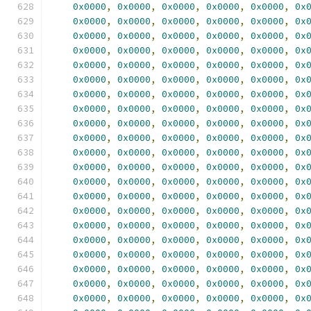
0x0000
,
0x0000
,
0x0000
,
0x0000
,
0x0000
,
0x
0x0000
,
0x0000
,
0x0000
,
0x0000
,
0x0000
,
0x
0x0000
,
0x0000
,
0x0000
,
0x0000
,
0x0000
,
0x
0x0000
,
0x0000
,
0x0000
,
0x0000
,
0x0000
,
0x
0x0000
,
0x0000
,
0x0000
,
0x0000
,
0x0000
,
0x
0x0000
,
0x0000
,
0x0000
,
0x0000
,
0x0000
,
0x
0x0000
,
0x0000
,
0x0000
,
0x0000
,
0x0000
,
0x
0x0000
,
0x0000
,
0x0000
,
0x0000
,
0x0000
,
0x
0x0000
,
0x0000
,
0x0000
,
0x0000
,
0x0000
,
0x
0x0000
,
0x0000
,
0x0000
,
0x0000
,
0x0000
,
0x
0x0000
,
0x0000
,
0x0000
,
0x0000
,
0x0000
,
0x
0x0000
,
0x0000
,
0x0000
,
0x0000
,
0x0000
,
0x
0x0000
,
0x0000
,
0x0000
,
0x0000
,
0x0000
,
0x
0x0000
,
0x0000
,
0x0000
,
0x0000
,
0x0000
,
0x
0x0000
,
0x0000
,
0x0000
,
0x0000
,
0x0000
,
0x
0x0000
,
0x0000
,
0x0000
,
0x0000
,
0x0000
,
0x
0x0000
,
0x0000
,
0x0000
,
0x0000
,
0x0000
,
0x
0x0000
,
0x0000
,
0x0000
,
0x0000
,
0x0000
,
0x
0x0000
,
0x0000
,
0x0000
,
0x0000
,
0x0000
,
0x
0x0000
,
0x0000
,
0x0000
,
0x0000
,
0x0000
,
0x
0x0000
,
0x0000
,
0x0000
,
0x0000
,
0x0000
,
0x