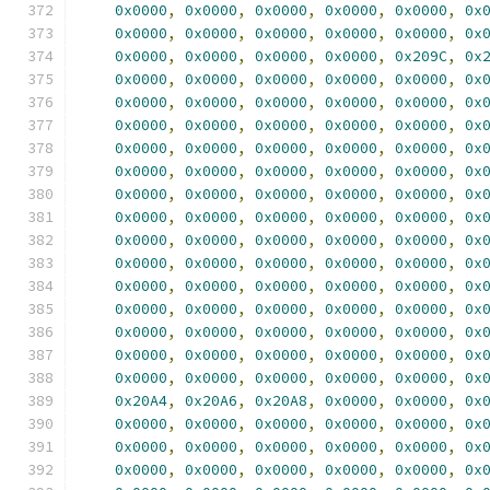
0x0000
,
0x0000
,
0x0000
,
0x0000
,
0x0000
,
0x
0x0000
,
0x0000
,
0x0000
,
0x0000
,
0x0000
,
0x
0x0000
,
0x0000
,
0x0000
,
0x0000
,
0x209C
,
0x
0x0000
,
0x0000
,
0x0000
,
0x0000
,
0x0000
,
0x
0x0000
,
0x0000
,
0x0000
,
0x0000
,
0x0000
,
0x
0x0000
,
0x0000
,
0x0000
,
0x0000
,
0x0000
,
0x
0x0000
,
0x0000
,
0x0000
,
0x0000
,
0x0000
,
0x
0x0000
,
0x0000
,
0x0000
,
0x0000
,
0x0000
,
0x
0x0000
,
0x0000
,
0x0000
,
0x0000
,
0x0000
,
0x
0x0000
,
0x0000
,
0x0000
,
0x0000
,
0x0000
,
0x
0x0000
,
0x0000
,
0x0000
,
0x0000
,
0x0000
,
0x
0x0000
,
0x0000
,
0x0000
,
0x0000
,
0x0000
,
0x
0x0000
,
0x0000
,
0x0000
,
0x0000
,
0x0000
,
0x
0x0000
,
0x0000
,
0x0000
,
0x0000
,
0x0000
,
0x
0x0000
,
0x0000
,
0x0000
,
0x0000
,
0x0000
,
0x
0x0000
,
0x0000
,
0x0000
,
0x0000
,
0x0000
,
0x
0x0000
,
0x0000
,
0x0000
,
0x0000
,
0x0000
,
0x
0x20A4
,
0x20A6
,
0x20A8
,
0x0000
,
0x0000
,
0x
0x0000
,
0x0000
,
0x0000
,
0x0000
,
0x0000
,
0x
0x0000
,
0x0000
,
0x0000
,
0x0000
,
0x0000
,
0x
0x0000
,
0x0000
,
0x0000
,
0x0000
,
0x0000
,
0x