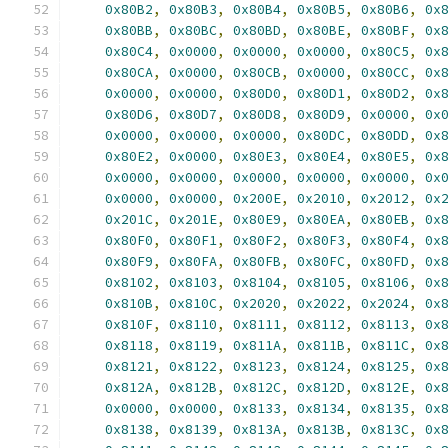
0x80B2
,
0x80B3
,
0x80B4
,
0x80B5
,
0x80B6
,
0x
0x80BB
,
0x80BC
,
0x80BD
,
0x80BE
,
0x80BF
,
0x
0x80C4
,
0x0000
,
0x0000
,
0x0000
,
0x80C5
,
0x
0x80CA
,
0x0000
,
0x80CB
,
0x0000
,
0x80CC
,
0x
0x0000
,
0x0000
,
0x80D0
,
0x80D1
,
0x80D2
,
0x
0x80D6
,
0x80D7
,
0x80D8
,
0x80D9
,
0x0000
,
0x
0x0000
,
0x0000
,
0x0000
,
0x80DC
,
0x80DD
,
0x
0x80E2
,
0x0000
,
0x80E3
,
0x80E4
,
0x80E5
,
0x
0x0000
,
0x0000
,
0x0000
,
0x0000
,
0x0000
,
0x
0x0000
,
0x0000
,
0x200E
,
0x2010
,
0x2012
,
0x
0x201C
,
0x201E
,
0x80E9
,
0x80EA
,
0x80EB
,
0x
0x80F0
,
0x80F1
,
0x80F2
,
0x80F3
,
0x80F4
,
0x
0x80F9
,
0x80FA
,
0x80FB
,
0x80FC
,
0x80FD
,
0x
0x8102
,
0x8103
,
0x8104
,
0x8105
,
0x8106
,
0x
0x810B
,
0x810C
,
0x2020
,
0x2022
,
0x2024
,
0x
0x810F
,
0x8110
,
0x8111
,
0x8112
,
0x8113
,
0x
0x8118
,
0x8119
,
0x811A
,
0x811B
,
0x811C
,
0x
0x8121
,
0x8122
,
0x8123
,
0x8124
,
0x8125
,
0x
0x812A
,
0x812B
,
0x812C
,
0x812D
,
0x812E
,
0x
0x0000
,
0x0000
,
0x8133
,
0x8134
,
0x8135
,
0x
0x8138
,
0x8139
,
0x813A
,
0x813B
,
0x813C
,
0x