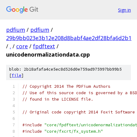
Sign in
pdfium
/
pdfium
/
29b9bb023e3b12e208d8babf4ae2df28bfa6d2b1
/
.
/
core
/
fpdftext
/
unicodenormalizationdata.cpp
blob: 2b18afafa4ce5ec8d526d0e759ad975997bb99b5
[
file
]
// Copyright 2014 The PDFium Authors
// Use of this source code is governed by a BS
// found in the LICENSE file.
// Original code copyright 2014 Foxit Software
#include
"core/fpdftext/unicodenormalizationda
#include
"core/fxcrt/fx_system.h"