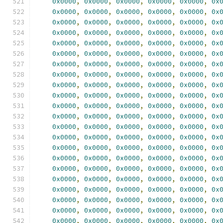
0x0000
,
0x0000
,
0x0000
,
0x0000
,
0x0000
,
0x
0x0000
,
0x0000
,
0x0000
,
0x0000
,
0x0000
,
0x
0x0000
,
0x0000
,
0x0000
,
0x0000
,
0x0000
,
0x
0x0000
,
0x0000
,
0x0000
,
0x0000
,
0x0000
,
0x
0x0000
,
0x0000
,
0x0000
,
0x0000
,
0x0000
,
0x
0x0000
,
0x0000
,
0x0000
,
0x0000
,
0x0000
,
0x
0x0000
,
0x0000
,
0x0000
,
0x0000
,
0x0000
,
0x
0x0000
,
0x0000
,
0x0000
,
0x0000
,
0x0000
,
0x
0x0000
,
0x0000
,
0x0000
,
0x0000
,
0x0000
,
0x
0x0000
,
0x0000
,
0x0000
,
0x0000
,
0x0000
,
0x
0x0000
,
0x0000
,
0x0000
,
0x0000
,
0x0000
,
0x
0x0000
,
0x0000
,
0x0000
,
0x0000
,
0x0000
,
0x
0x0000
,
0x0000
,
0x0000
,
0x0000
,
0x0000
,
0x
0x0000
,
0x0000
,
0x0000
,
0x0000
,
0x0000
,
0x
0x0000
,
0x0000
,
0x0000
,
0x0000
,
0x0000
,
0x
0x0000
,
0x0000
,
0x0000
,
0x0000
,
0x0000
,
0x
0x0000
,
0x0000
,
0x0000
,
0x0000
,
0x0000
,
0x
0x0000
,
0x0000
,
0x0000
,
0x0000
,
0x0000
,
0x
0x0000
,
0x0000
,
0x0000
,
0x0000
,
0x0000
,
0x
0x0000
,
0x0000
,
0x0000
,
0x0000
,
0x0000
,
0x
0x0000
,
0x0000
,
0x0000
,
0x0000
,
0x0000
,
0x
0x0000
,
0x0000
,
0x0000
,
0x0000
,
0x0000
,
0x