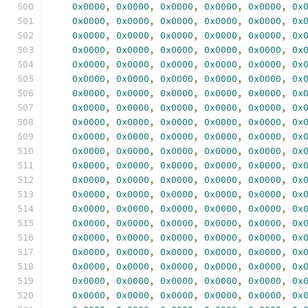
0x0000
,
0x0000
,
0x0000
,
0x0000
,
0x0000
,
0x
0x0000
,
0x0000
,
0x0000
,
0x0000
,
0x0000
,
0x
0x0000
,
0x0000
,
0x0000
,
0x0000
,
0x0000
,
0x
0x0000
,
0x0000
,
0x0000
,
0x0000
,
0x0000
,
0x
0x0000
,
0x0000
,
0x0000
,
0x0000
,
0x0000
,
0x
0x0000
,
0x0000
,
0x0000
,
0x0000
,
0x0000
,
0x
0x0000
,
0x0000
,
0x0000
,
0x0000
,
0x0000
,
0x
0x0000
,
0x0000
,
0x0000
,
0x0000
,
0x0000
,
0x
0x0000
,
0x0000
,
0x0000
,
0x0000
,
0x0000
,
0x
0x0000
,
0x0000
,
0x0000
,
0x0000
,
0x0000
,
0x
0x0000
,
0x0000
,
0x0000
,
0x0000
,
0x0000
,
0x
0x0000
,
0x0000
,
0x0000
,
0x0000
,
0x0000
,
0x
0x0000
,
0x0000
,
0x0000
,
0x0000
,
0x0000
,
0x
0x0000
,
0x0000
,
0x0000
,
0x0000
,
0x0000
,
0x
0x0000
,
0x0000
,
0x0000
,
0x0000
,
0x0000
,
0x
0x0000
,
0x0000
,
0x0000
,
0x0000
,
0x0000
,
0x
0x0000
,
0x0000
,
0x0000
,
0x0000
,
0x0000
,
0x
0x0000
,
0x0000
,
0x0000
,
0x0000
,
0x0000
,
0x
0x0000
,
0x0000
,
0x0000
,
0x0000
,
0x0000
,
0x
0x0000
,
0x0000
,
0x0000
,
0x0000
,
0x0000
,
0x
0x0000
,
0x0000
,
0x0000
,
0x0000
,
0x0000
,
0x