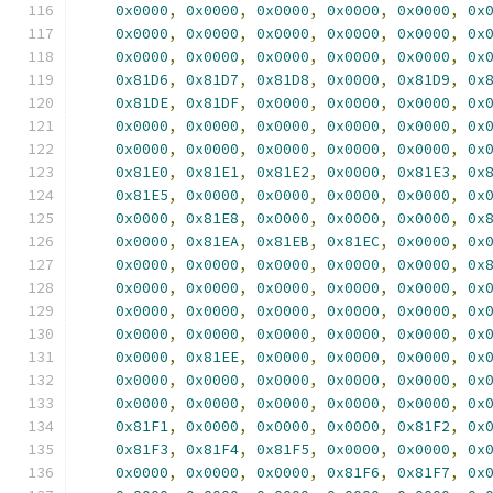
0x0000
,
0x0000
,
0x0000
,
0x0000
,
0x0000
,
0x
0x0000
,
0x0000
,
0x0000
,
0x0000
,
0x0000
,
0x
0x0000
,
0x0000
,
0x0000
,
0x0000
,
0x0000
,
0x
0x81D6
,
0x81D7
,
0x81D8
,
0x0000
,
0x81D9
,
0x
0x81DE
,
0x81DF
,
0x0000
,
0x0000
,
0x0000
,
0x
0x0000
,
0x0000
,
0x0000
,
0x0000
,
0x0000
,
0x
0x0000
,
0x0000
,
0x0000
,
0x0000
,
0x0000
,
0x
0x81E0
,
0x81E1
,
0x81E2
,
0x0000
,
0x81E3
,
0x
0x81E5
,
0x0000
,
0x0000
,
0x0000
,
0x0000
,
0x
0x0000
,
0x81E8
,
0x0000
,
0x0000
,
0x0000
,
0x
0x0000
,
0x81EA
,
0x81EB
,
0x81EC
,
0x0000
,
0x
0x0000
,
0x0000
,
0x0000
,
0x0000
,
0x0000
,
0x
0x0000
,
0x0000
,
0x0000
,
0x0000
,
0x0000
,
0x
0x0000
,
0x0000
,
0x0000
,
0x0000
,
0x0000
,
0x
0x0000
,
0x0000
,
0x0000
,
0x0000
,
0x0000
,
0x
0x0000
,
0x81EE
,
0x0000
,
0x0000
,
0x0000
,
0x
0x0000
,
0x0000
,
0x0000
,
0x0000
,
0x0000
,
0x
0x0000
,
0x0000
,
0x0000
,
0x0000
,
0x0000
,
0x
0x81F1
,
0x0000
,
0x0000
,
0x0000
,
0x81F2
,
0x
0x81F3
,
0x81F4
,
0x81F5
,
0x0000
,
0x0000
,
0x
0x0000
,
0x0000
,
0x0000
,
0x81F6
,
0x81F7
,
0x