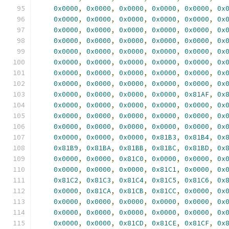
0x0000
,
0x0000
,
0x0000
,
0x0000
,
0x0000
,
0x
0x0000
,
0x0000
,
0x0000
,
0x0000
,
0x0000
,
0x
0x0000
,
0x0000
,
0x0000
,
0x0000
,
0x0000
,
0x
0x0000
,
0x0000
,
0x0000
,
0x0000
,
0x0000
,
0x
0x0000
,
0x0000
,
0x0000
,
0x0000
,
0x0000
,
0x
0x0000
,
0x0000
,
0x0000
,
0x0000
,
0x0000
,
0x
0x0000
,
0x0000
,
0x0000
,
0x0000
,
0x0000
,
0x
0x0000
,
0x0000
,
0x0000
,
0x0000
,
0x0000
,
0x
0x0000
,
0x0000
,
0x0000
,
0x0000
,
0x81AF
,
0x
0x0000
,
0x0000
,
0x0000
,
0x0000
,
0x0000
,
0x
0x0000
,
0x0000
,
0x0000
,
0x0000
,
0x0000
,
0x
0x0000
,
0x0000
,
0x0000
,
0x0000
,
0x0000
,
0x
0x0000
,
0x0000
,
0x0000
,
0x81B3
,
0x81B4
,
0x
0x81B9
,
0x81BA
,
0x81BB
,
0x81BC
,
0x81BD
,
0x
0x0000
,
0x0000
,
0x81C0
,
0x0000
,
0x0000
,
0x
0x0000
,
0x0000
,
0x0000
,
0x81C1
,
0x0000
,
0x
0x81C2
,
0x81C3
,
0x81C4
,
0x81C5
,
0x81C6
,
0x
0x0000
,
0x81CA
,
0x81CB
,
0x81CC
,
0x0000
,
0x
0x0000
,
0x0000
,
0x0000
,
0x0000
,
0x0000
,
0x
0x0000
,
0x0000
,
0x0000
,
0x0000
,
0x0000
,
0x
0x0000
,
0x0000
,
0x81CD
,
0x81CE
,
0x81CF
,
0x