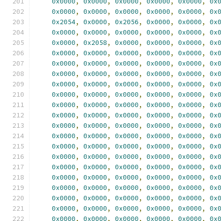
0x0000
,
0x0000
,
0x0000
,
0x0000
,
0x0000
,
0x
0x0000
,
0x0000
,
0x0000
,
0x0000
,
0x0000
,
0x
0x2054
,
0x0000
,
0x2056
,
0x0000
,
0x0000
,
0x
0x0000
,
0x0000
,
0x0000
,
0x0000
,
0x0000
,
0x
0x0000
,
0x2058
,
0x0000
,
0x0000
,
0x0000
,
0x
0x0000
,
0x0000
,
0x0000
,
0x0000
,
0x0000
,
0x
0x0000
,
0x0000
,
0x0000
,
0x0000
,
0x0000
,
0x
0x0000
,
0x0000
,
0x0000
,
0x0000
,
0x0000
,
0x
0x0000
,
0x0000
,
0x0000
,
0x0000
,
0x0000
,
0x
0x0000
,
0x0000
,
0x0000
,
0x0000
,
0x0000
,
0x
0x0000
,
0x0000
,
0x0000
,
0x0000
,
0x0000
,
0x
0x0000
,
0x0000
,
0x0000
,
0x0000
,
0x0000
,
0x
0x0000
,
0x0000
,
0x0000
,
0x0000
,
0x0000
,
0x
0x0000
,
0x0000
,
0x0000
,
0x0000
,
0x0000
,
0x
0x0000
,
0x0000
,
0x0000
,
0x0000
,
0x0000
,
0x
0x0000
,
0x0000
,
0x0000
,
0x0000
,
0x0000
,
0x
0x0000
,
0x0000
,
0x0000
,
0x0000
,
0x0000
,
0x
0x0000
,
0x0000
,
0x0000
,
0x0000
,
0x0000
,
0x
0x0000
,
0x0000
,
0x0000
,
0x0000
,
0x0000
,
0x
0x0000
,
0x0000
,
0x0000
,
0x0000
,
0x0000
,
0x
0x0000
,
0x0000
,
0x0000
,
0x0000
,
0x0000
,
0x
0x0000
,
0x0000
,
0x0000
,
0x0000
,
0x0000
,
0x