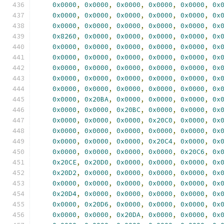
0x0000
,
0x0000
,
0x0000
,
0x0000
,
0x0000
,
0x
0x0000
,
0x0000
,
0x0000
,
0x0000
,
0x0000
,
0x
0x0000
,
0x0000
,
0x0000
,
0x0000
,
0x0000
,
0x
0x8260
,
0x0000
,
0x0000
,
0x0000
,
0x0000
,
0x
0x0000
,
0x0000
,
0x0000
,
0x0000
,
0x0000
,
0x
0x0000
,
0x0000
,
0x0000
,
0x0000
,
0x0000
,
0x
0x0000
,
0x0000
,
0x0000
,
0x0000
,
0x0000
,
0x
0x0000
,
0x0000
,
0x0000
,
0x0000
,
0x0000
,
0x
0x0000
,
0x0000
,
0x0000
,
0x0000
,
0x0000
,
0x
0x0000
,
0x20BA
,
0x0000
,
0x0000
,
0x0000
,
0x
0x0000
,
0x0000
,
0x20BC
,
0x0000
,
0x0000
,
0x
0x0000
,
0x0000
,
0x0000
,
0x20C0
,
0x0000
,
0x
0x0000
,
0x0000
,
0x0000
,
0x0000
,
0x0000
,
0x
0x0000
,
0x0000
,
0x0000
,
0x20C4
,
0x0000
,
0x
0x0000
,
0x0000
,
0x0000
,
0x0000
,
0x20C6
,
0x
0x20CE
,
0x20D0
,
0x0000
,
0x0000
,
0x0000
,
0x
0x20D2
,
0x0000
,
0x0000
,
0x0000
,
0x0000
,
0x
0x0000
,
0x0000
,
0x0000
,
0x0000
,
0x0000
,
0x
0x20D4
,
0x0000
,
0x0000
,
0x0000
,
0x0000
,
0x
0x0000
,
0x20D6
,
0x0000
,
0x0000
,
0x0000
,
0x
0x0000
,
0x0000
,
0x20DA
,
0x0000
,
0x0000
,
0x