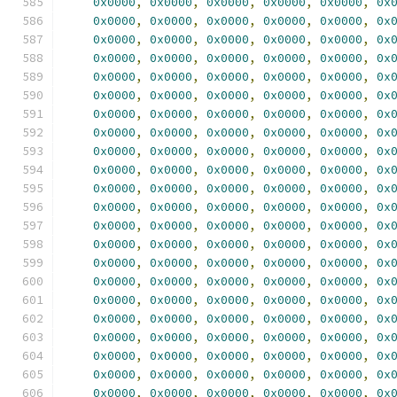
0x0000
,
0x0000
,
0x0000
,
0x0000
,
0x0000
,
0x
0x0000
,
0x0000
,
0x0000
,
0x0000
,
0x0000
,
0x
0x0000
,
0x0000
,
0x0000
,
0x0000
,
0x0000
,
0x
0x0000
,
0x0000
,
0x0000
,
0x0000
,
0x0000
,
0x
0x0000
,
0x0000
,
0x0000
,
0x0000
,
0x0000
,
0x
0x0000
,
0x0000
,
0x0000
,
0x0000
,
0x0000
,
0x
0x0000
,
0x0000
,
0x0000
,
0x0000
,
0x0000
,
0x
0x0000
,
0x0000
,
0x0000
,
0x0000
,
0x0000
,
0x
0x0000
,
0x0000
,
0x0000
,
0x0000
,
0x0000
,
0x
0x0000
,
0x0000
,
0x0000
,
0x0000
,
0x0000
,
0x
0x0000
,
0x0000
,
0x0000
,
0x0000
,
0x0000
,
0x
0x0000
,
0x0000
,
0x0000
,
0x0000
,
0x0000
,
0x
0x0000
,
0x0000
,
0x0000
,
0x0000
,
0x0000
,
0x
0x0000
,
0x0000
,
0x0000
,
0x0000
,
0x0000
,
0x
0x0000
,
0x0000
,
0x0000
,
0x0000
,
0x0000
,
0x
0x0000
,
0x0000
,
0x0000
,
0x0000
,
0x0000
,
0x
0x0000
,
0x0000
,
0x0000
,
0x0000
,
0x0000
,
0x
0x0000
,
0x0000
,
0x0000
,
0x0000
,
0x0000
,
0x
0x0000
,
0x0000
,
0x0000
,
0x0000
,
0x0000
,
0x
0x0000
,
0x0000
,
0x0000
,
0x0000
,
0x0000
,
0x
0x0000
,
0x0000
,
0x0000
,
0x0000
,
0x0000
,
0x
0x0000
,
0x0000
,
0x0000
,
0x0000
,
0x0000
,
0x