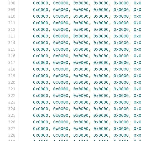
0x0000
,
0x0000
,
0x0000
,
0x0000
,
0x0000
,
0x
0x0000
,
0x0000
,
0x0000
,
0x0000
,
0x0000
,
0x
0x0000
,
0x0000
,
0x0000
,
0x0000
,
0x0000
,
0x
0x0000
,
0x0000
,
0x0000
,
0x0000
,
0x0000
,
0x
0x0000
,
0x0000
,
0x0000
,
0x0000
,
0x0000
,
0x
0x0000
,
0x0000
,
0x0000
,
0x0000
,
0x0000
,
0x
0x0000
,
0x0000
,
0x0000
,
0x0000
,
0x0000
,
0x
0x0000
,
0x0000
,
0x0000
,
0x0000
,
0x0000
,
0x
0x0000
,
0x0000
,
0x0000
,
0x0000
,
0x0000
,
0x
0x0000
,
0x0000
,
0x0000
,
0x0000
,
0x0000
,
0x
0x0000
,
0x0000
,
0x0000
,
0x0000
,
0x0000
,
0x
0x0000
,
0x0000
,
0x0000
,
0x0000
,
0x0000
,
0x
0x0000
,
0x0000
,
0x0000
,
0x0000
,
0x0000
,
0x
0x0000
,
0x0000
,
0x0000
,
0x0000
,
0x0000
,
0x
0x0000
,
0x0000
,
0x0000
,
0x0000
,
0x0000
,
0x
0x0000
,
0x0000
,
0x0000
,
0x0000
,
0x0000
,
0x
0x0000
,
0x0000
,
0x0000
,
0x0000
,
0x0000
,
0x
0x0000
,
0x0000
,
0x0000
,
0x0000
,
0x0000
,
0x
0x0000
,
0x0000
,
0x0000
,
0x0000
,
0x0000
,
0x
0x0000
,
0x0000
,
0x0000
,
0x0000
,
0x0000
,
0x
0x0000
,
0x0000
,
0x0000
,
0x0000
,
0x0000
,
0x