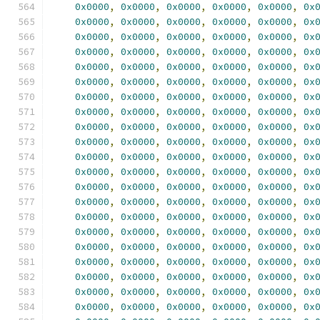
0x0000
,
0x0000
,
0x0000
,
0x0000
,
0x0000
,
0x
0x0000
,
0x0000
,
0x0000
,
0x0000
,
0x0000
,
0x
0x0000
,
0x0000
,
0x0000
,
0x0000
,
0x0000
,
0x
0x0000
,
0x0000
,
0x0000
,
0x0000
,
0x0000
,
0x
0x0000
,
0x0000
,
0x0000
,
0x0000
,
0x0000
,
0x
0x0000
,
0x0000
,
0x0000
,
0x0000
,
0x0000
,
0x
0x0000
,
0x0000
,
0x0000
,
0x0000
,
0x0000
,
0x
0x0000
,
0x0000
,
0x0000
,
0x0000
,
0x0000
,
0x
0x0000
,
0x0000
,
0x0000
,
0x0000
,
0x0000
,
0x
0x0000
,
0x0000
,
0x0000
,
0x0000
,
0x0000
,
0x
0x0000
,
0x0000
,
0x0000
,
0x0000
,
0x0000
,
0x
0x0000
,
0x0000
,
0x0000
,
0x0000
,
0x0000
,
0x
0x0000
,
0x0000
,
0x0000
,
0x0000
,
0x0000
,
0x
0x0000
,
0x0000
,
0x0000
,
0x0000
,
0x0000
,
0x
0x0000
,
0x0000
,
0x0000
,
0x0000
,
0x0000
,
0x
0x0000
,
0x0000
,
0x0000
,
0x0000
,
0x0000
,
0x
0x0000
,
0x0000
,
0x0000
,
0x0000
,
0x0000
,
0x
0x0000
,
0x0000
,
0x0000
,
0x0000
,
0x0000
,
0x
0x0000
,
0x0000
,
0x0000
,
0x0000
,
0x0000
,
0x
0x0000
,
0x0000
,
0x0000
,
0x0000
,
0x0000
,
0x
0x0000
,
0x0000
,
0x0000
,
0x0000
,
0x0000
,
0x