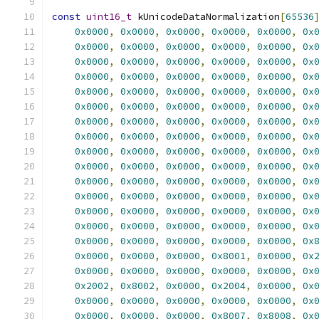
const
uint16_t
 kUnicodeDataNormalization
[
65536
0x0000
,
0x0000
,
0x0000
,
0x0000
,
0x0000
,
0x
0x0000
,
0x0000
,
0x0000
,
0x0000
,
0x0000
,
0x
0x0000
,
0x0000
,
0x0000
,
0x0000
,
0x0000
,
0x
0x0000
,
0x0000
,
0x0000
,
0x0000
,
0x0000
,
0x
0x0000
,
0x0000
,
0x0000
,
0x0000
,
0x0000
,
0x
0x0000
,
0x0000
,
0x0000
,
0x0000
,
0x0000
,
0x
0x0000
,
0x0000
,
0x0000
,
0x0000
,
0x0000
,
0x
0x0000
,
0x0000
,
0x0000
,
0x0000
,
0x0000
,
0x
0x0000
,
0x0000
,
0x0000
,
0x0000
,
0x0000
,
0x
0x0000
,
0x0000
,
0x0000
,
0x0000
,
0x0000
,
0x
0x0000
,
0x0000
,
0x0000
,
0x0000
,
0x0000
,
0x
0x0000
,
0x0000
,
0x0000
,
0x0000
,
0x0000
,
0x
0x0000
,
0x0000
,
0x0000
,
0x0000
,
0x0000
,
0x
0x0000
,
0x0000
,
0x0000
,
0x0000
,
0x0000
,
0x
0x0000
,
0x0000
,
0x0000
,
0x0000
,
0x0000
,
0x
0x0000
,
0x0000
,
0x0000
,
0x8001
,
0x0000
,
0x
0x0000
,
0x0000
,
0x0000
,
0x0000
,
0x0000
,
0x
0x2002
,
0x8002
,
0x0000
,
0x2004
,
0x0000
,
0x
0x0000
,
0x0000
,
0x0000
,
0x0000
,
0x0000
,
0x
0x0000
,
0x0000
,
0x0000
,
0x8007
,
0x8008
,
0x