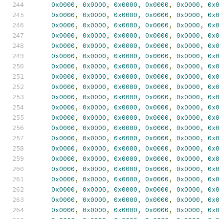
0x0000
,
0x0000
,
0x0000
,
0x0000
,
0x0000
,
0x
0x0000
,
0x0000
,
0x0000
,
0x0000
,
0x0000
,
0x
0x0000
,
0x0000
,
0x0000
,
0x0000
,
0x0000
,
0x
0x0000
,
0x0000
,
0x0000
,
0x0000
,
0x0000
,
0x
0x0000
,
0x0000
,
0x0000
,
0x0000
,
0x0000
,
0x
0x0000
,
0x0000
,
0x0000
,
0x0000
,
0x0000
,
0x
0x0000
,
0x0000
,
0x0000
,
0x0000
,
0x0000
,
0x
0x0000
,
0x0000
,
0x0000
,
0x0000
,
0x0000
,
0x
0x0000
,
0x0000
,
0x0000
,
0x0000
,
0x0000
,
0x
0x0000
,
0x0000
,
0x0000
,
0x0000
,
0x0000
,
0x
0x0000
,
0x0000
,
0x0000
,
0x0000
,
0x0000
,
0x
0x0000
,
0x0000
,
0x0000
,
0x0000
,
0x0000
,
0x
0x0000
,
0x0000
,
0x0000
,
0x0000
,
0x0000
,
0x
0x0000
,
0x0000
,
0x0000
,
0x0000
,
0x0000
,
0x
0x0000
,
0x0000
,
0x0000
,
0x0000
,
0x0000
,
0x
0x0000
,
0x0000
,
0x0000
,
0x0000
,
0x0000
,
0x
0x0000
,
0x0000
,
0x0000
,
0x0000
,
0x0000
,
0x
0x0000
,
0x0000
,
0x0000
,
0x0000
,
0x0000
,
0x
0x0000
,
0x0000
,
0x0000
,
0x0000
,
0x0000
,
0x
0x0000
,
0x0000
,
0x0000
,
0x0000
,
0x0000
,
0x
0x0000
,
0x0000
,
0x0000
,
0x0000
,
0x0000
,
0x