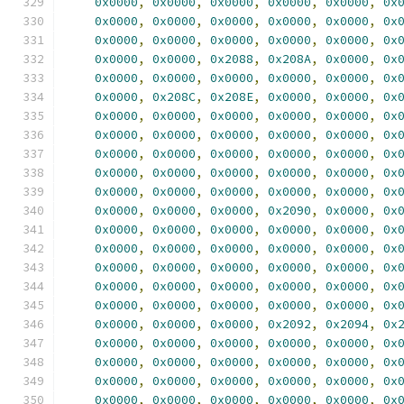
0x0000
,
0x0000
,
0x0000
,
0x0000
,
0x0000
,
0x
0x0000
,
0x0000
,
0x0000
,
0x0000
,
0x0000
,
0x
0x0000
,
0x0000
,
0x0000
,
0x0000
,
0x0000
,
0x
0x0000
,
0x0000
,
0x2088
,
0x208A
,
0x0000
,
0x
0x0000
,
0x0000
,
0x0000
,
0x0000
,
0x0000
,
0x
0x0000
,
0x208C
,
0x208E
,
0x0000
,
0x0000
,
0x
0x0000
,
0x0000
,
0x0000
,
0x0000
,
0x0000
,
0x
0x0000
,
0x0000
,
0x0000
,
0x0000
,
0x0000
,
0x
0x0000
,
0x0000
,
0x0000
,
0x0000
,
0x0000
,
0x
0x0000
,
0x0000
,
0x0000
,
0x0000
,
0x0000
,
0x
0x0000
,
0x0000
,
0x0000
,
0x0000
,
0x0000
,
0x
0x0000
,
0x0000
,
0x0000
,
0x2090
,
0x0000
,
0x
0x0000
,
0x0000
,
0x0000
,
0x0000
,
0x0000
,
0x
0x0000
,
0x0000
,
0x0000
,
0x0000
,
0x0000
,
0x
0x0000
,
0x0000
,
0x0000
,
0x0000
,
0x0000
,
0x
0x0000
,
0x0000
,
0x0000
,
0x0000
,
0x0000
,
0x
0x0000
,
0x0000
,
0x0000
,
0x0000
,
0x0000
,
0x
0x0000
,
0x0000
,
0x0000
,
0x2092
,
0x2094
,
0x
0x0000
,
0x0000
,
0x0000
,
0x0000
,
0x0000
,
0x
0x0000
,
0x0000
,
0x0000
,
0x0000
,
0x0000
,
0x
0x0000
,
0x0000
,
0x0000
,
0x0000
,
0x0000
,
0x
0x0000
,
0x0000
,
0x0000
,
0x0000
,
0x0000
,
0x