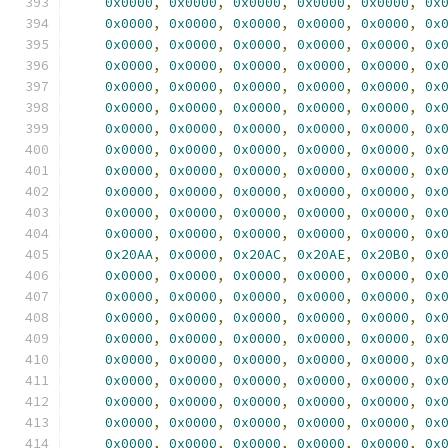
0x0000
,
0x0000
,
0x0000
,
0x0000
,
0x0000
,
0x
0x0000
,
0x0000
,
0x0000
,
0x0000
,
0x0000
,
0x
0x0000
,
0x0000
,
0x0000
,
0x0000
,
0x0000
,
0x
0x0000
,
0x0000
,
0x0000
,
0x0000
,
0x0000
,
0x
0x0000
,
0x0000
,
0x0000
,
0x0000
,
0x0000
,
0x
0x0000
,
0x0000
,
0x0000
,
0x0000
,
0x0000
,
0x
0x0000
,
0x0000
,
0x0000
,
0x0000
,
0x0000
,
0x
0x0000
,
0x0000
,
0x0000
,
0x0000
,
0x0000
,
0x
0x0000
,
0x0000
,
0x0000
,
0x0000
,
0x0000
,
0x
0x0000
,
0x0000
,
0x0000
,
0x0000
,
0x0000
,
0x
0x0000
,
0x0000
,
0x0000
,
0x0000
,
0x0000
,
0x
0x0000
,
0x0000
,
0x0000
,
0x0000
,
0x0000
,
0x
0x20AA
,
0x0000
,
0x20AC
,
0x20AE
,
0x20B0
,
0x
0x0000
,
0x0000
,
0x0000
,
0x0000
,
0x0000
,
0x
0x0000
,
0x0000
,
0x0000
,
0x0000
,
0x0000
,
0x
0x0000
,
0x0000
,
0x0000
,
0x0000
,
0x0000
,
0x
0x0000
,
0x0000
,
0x0000
,
0x0000
,
0x0000
,
0x
0x0000
,
0x0000
,
0x0000
,
0x0000
,
0x0000
,
0x
0x0000
,
0x0000
,
0x0000
,
0x0000
,
0x0000
,
0x
0x0000
,
0x0000
,
0x0000
,
0x0000
,
0x0000
,
0x
0x0000
,
0x0000
,
0x0000
,
0x0000
,
0x0000
,
0x
0x0000
,
0x0000
,
0x0000
,
0x0000
,
0x0000
,
0x