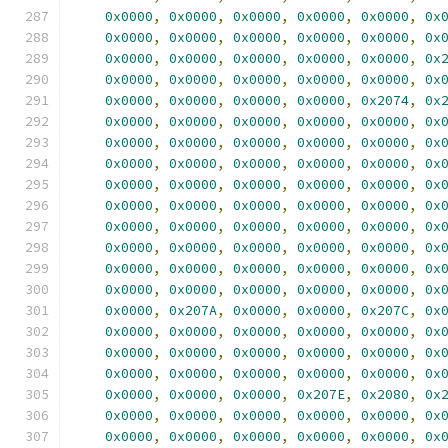
0x0000
,
0x0000
,
0x0000
,
0x0000
,
0x0000
,
0x
0x0000
,
0x0000
,
0x0000
,
0x0000
,
0x0000
,
0x
0x0000
,
0x0000
,
0x0000
,
0x0000
,
0x0000
,
0x
0x0000
,
0x0000
,
0x0000
,
0x0000
,
0x0000
,
0x
0x0000
,
0x0000
,
0x0000
,
0x0000
,
0x2074
,
0x
0x0000
,
0x0000
,
0x0000
,
0x0000
,
0x0000
,
0x
0x0000
,
0x0000
,
0x0000
,
0x0000
,
0x0000
,
0x
0x0000
,
0x0000
,
0x0000
,
0x0000
,
0x0000
,
0x
0x0000
,
0x0000
,
0x0000
,
0x0000
,
0x0000
,
0x
0x0000
,
0x0000
,
0x0000
,
0x0000
,
0x0000
,
0x
0x0000
,
0x0000
,
0x0000
,
0x0000
,
0x0000
,
0x
0x0000
,
0x0000
,
0x0000
,
0x0000
,
0x0000
,
0x
0x0000
,
0x0000
,
0x0000
,
0x0000
,
0x0000
,
0x
0x0000
,
0x0000
,
0x0000
,
0x0000
,
0x0000
,
0x
0x0000
,
0x207A
,
0x0000
,
0x0000
,
0x207C
,
0x
0x0000
,
0x0000
,
0x0000
,
0x0000
,
0x0000
,
0x
0x0000
,
0x0000
,
0x0000
,
0x0000
,
0x0000
,
0x
0x0000
,
0x0000
,
0x0000
,
0x0000
,
0x0000
,
0x
0x0000
,
0x0000
,
0x0000
,
0x207E
,
0x2080
,
0x
0x0000
,
0x0000
,
0x0000
,
0x0000
,
0x0000
,
0x
0x0000
,
0x0000
,
0x0000
,
0x0000
,
0x0000
,
0x