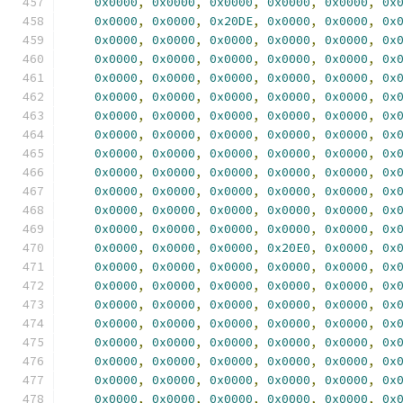
0x0000
,
0x0000
,
0x0000
,
0x0000
,
0x0000
,
0x
0x0000
,
0x0000
,
0x20DE
,
0x0000
,
0x0000
,
0x
0x0000
,
0x0000
,
0x0000
,
0x0000
,
0x0000
,
0x
0x0000
,
0x0000
,
0x0000
,
0x0000
,
0x0000
,
0x
0x0000
,
0x0000
,
0x0000
,
0x0000
,
0x0000
,
0x
0x0000
,
0x0000
,
0x0000
,
0x0000
,
0x0000
,
0x
0x0000
,
0x0000
,
0x0000
,
0x0000
,
0x0000
,
0x
0x0000
,
0x0000
,
0x0000
,
0x0000
,
0x0000
,
0x
0x0000
,
0x0000
,
0x0000
,
0x0000
,
0x0000
,
0x
0x0000
,
0x0000
,
0x0000
,
0x0000
,
0x0000
,
0x
0x0000
,
0x0000
,
0x0000
,
0x0000
,
0x0000
,
0x
0x0000
,
0x0000
,
0x0000
,
0x0000
,
0x0000
,
0x
0x0000
,
0x0000
,
0x0000
,
0x0000
,
0x0000
,
0x
0x0000
,
0x0000
,
0x0000
,
0x20E0
,
0x0000
,
0x
0x0000
,
0x0000
,
0x0000
,
0x0000
,
0x0000
,
0x
0x0000
,
0x0000
,
0x0000
,
0x0000
,
0x0000
,
0x
0x0000
,
0x0000
,
0x0000
,
0x0000
,
0x0000
,
0x
0x0000
,
0x0000
,
0x0000
,
0x0000
,
0x0000
,
0x
0x0000
,
0x0000
,
0x0000
,
0x0000
,
0x0000
,
0x
0x0000
,
0x0000
,
0x0000
,
0x0000
,
0x0000
,
0x
0x0000
,
0x0000
,
0x0000
,
0x0000
,
0x0000
,
0x
0x0000
,
0x0000
,
0x0000
,
0x0000
,
0x0000
,
0x