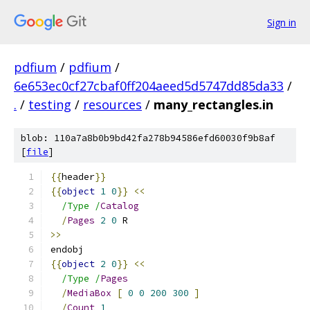
Sign in
pdfium
/
pdfium
/
6e653ec0cf27cbaf0ff204aeed5d5747dd85da33
/
.
/
testing
/
resources
/
many_rectangles.in
blob: 110a7a8b0b9bd42fa278b94586efd60030f9b8af
[
file
]
{{
header
}}
{{
object
1
0
}}
<<
/Type /
Catalog
/
Pages
2
0
 R
>>
endobj
{{
object
2
0
}}
<<
/Type /
Pages
/
MediaBox
[
0
0
200
300
]
/
Count
1