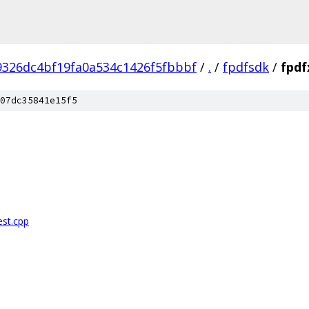
9326dc4bf19fa0a534c1426f5fbbbf
/
.
/
fpdfsdk
/
fpdf
07dc35841e15f5
st.cpp