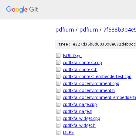
pdfium
/
pdfium
/
7f588b3b4e
tree: e327d35b6d603098e072d4b0cc
BUILD.gn
cpdfxfa_context.cpp
cpdfxfa_context.h
cpdfxfa_context_embeddertest.cpp
cpdfxfa_docenvironment.cpp
cpdfxfa_docenvironment.h
cpdfxfa_docenvironment_embedderte
cpdfxfa_page.cpp
cpdfxfa_page.h
cpdfxfa_widget.cpp
cpdfxfa_widget.h
DEPS