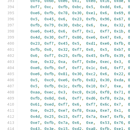
0xf8
,
0x6b
,
0xe6
,
0x1
,
0xed
,
0x16
,
0xde
,
0xf7
,
0xc
,
0xfb
,
0xbc
,
0x5
,
0xdd
,
0x6
,
0xe6
,
0xfb
,
0x78
,
0x30
,
0xe1
,
0x6
,
0x69
,
0x5
,
0x45
,
0x6
,
0x23
,
0xfb
,
0x96
,
0x67
,
0xfb
,
0x79
,
0x30
,
0xbc
,
0x6
,
0xe
,
0x32
,
0xe6
,
0x45
,
0x6
,
0xf7
,
0x1
,
0xf7
,
0x1b
,
0x4d
,
0x30
,
0xf7
,
0x86
,
0xe6
,
0x47
,
0x6
,
0x23
,
0xf7
,
0x45
,
0x5
,
0xd1
,
0xe6
,
0xfb
,
0xfb
,
0x0
,
0x32
,
0xf7
,
0x0
,
0x5
,
0xb7
,
0x6
,
0xf7
,
0x25
,
0xfb
,
0x45
,
0xfb
,
0x39
,
0xe
,
0x32
,
0xa
,
0xf7
,
0x8e
,
0xec
,
0x3
,
0xe6
,
0xfb
,
0xf
,
0xf7
,
0x1c
,
0x6
,
0xf7
,
0xe6
,
0xfb
,
0x81
,
0x30
,
0xc2
,
0x6
,
0x22
,
0x5
,
0xc0
,
0xe6
,
0xfb
,
0x82
,
0x30
,
0xda
,
0x5
,
0xfb
,
0x1c
,
0xfb
,
0x10
,
0x7
,
0xe
,
0xaa
,
0xec
,
0x3
,
0xc8
,
0x16
,
0xf8
,
0x71
,
0xfb
,
0x8d
,
0x6
,
0xf7
,
0xd6
,
0xf8
,
0x2a
,
0x61
,
0xed
,
0xf7
,
0x6
,
0xf7
,
0x6c
,
0x7
,
0xe
,
0x25
,
0xe7
,
0xf8
,
0xaa
,
0xe7
,
0x1
,
0x4d
,
0x25
,
0x15
,
0xf7
,
0x7a
,
0xe7
,
0xfb
,
0xe7
,
0xfb
,
0x7a
,
0x6
,
0xe
,
0x53
,
0x76
,
0x43
,
0x3e
,
0x15
,
0xd2
,
0xa8
,
0xfb
,
0xe1
,