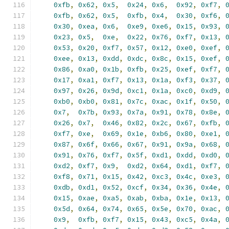
0xfb
,
0x62
,
0x5
,
0x24
,
0x6
,
0x92
,
0xf7
,
0xfb
,
0x62
,
0x5
,
0xfb
,
0x4
,
0x30
,
0xf6
,
0x30
,
0xea
,
0x6
,
0xe9
,
0xe6
,
0x15
,
0x93
,
0x23
,
0x5
,
0xe
,
0x22
,
0x76
,
0xf7
,
0x13
,
0x53
,
0x20
,
0xf7
,
0x57
,
0x12
,
0xe0
,
0xef
,
0xee
,
0x13
,
0xdd
,
0xdc
,
0x8c
,
0x15
,
0xef
,
0x86
,
0xa0
,
0x1b
,
0xfb
,
0x25
,
0xef
,
0xf7
,
0x17
,
0xa1
,
0xf7
,
0x13
,
0x1a
,
0xf3
,
0x37
,
0x97
,
0x26
,
0x9d
,
0xc1
,
0x1a
,
0xc0
,
0xd9
,
0xb0
,
0xb0
,
0x81
,
0x7c
,
0xac
,
0x1f
,
0x50
,
0x7
,
0x7b
,
0x93
,
0x7a
,
0x91
,
0x78
,
0x8e
,
0x26
,
0x7
,
0x46
,
0x82
,
0x2c
,
0x67
,
0xfb
,
0xf7
,
0xe
,
0x69
,
0x1e
,
0xb6
,
0x80
,
0xe1
,
0x87
,
0x6f
,
0x66
,
0x67
,
0x91
,
0x9a
,
0x68
,
0x91
,
0x76
,
0xf7
,
0x5f
,
0xd1
,
0xdd
,
0xd0
,
0xd2
,
0xf7
,
0x9
,
0xd2
,
0x64
,
0xd1
,
0xf7
,
0xf8
,
0x71
,
0x15
,
0x42
,
0xc3
,
0x4c
,
0xe3
,
0xdb
,
0xd1
,
0x52
,
0xcf
,
0x34
,
0x36
,
0x4e
,
0x15
,
0xae
,
0xa5
,
0xab
,
0xba
,
0x1e
,
0x13
,
0x5d
,
0x64
,
0x74
,
0x65
,
0x5e
,
0x70
,
0xac
,
0x9
,
0xfb
,
0xf7
,
0x15
,
0x43
,
0xc5
,
0x4a
,