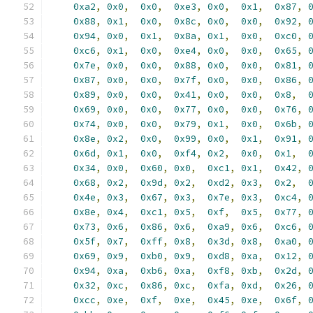
0xa2
,
0x0
,
0x0
,
0xe3
,
0x0
,
0x1
,
0x87
,
0x88
,
0x1
,
0x0
,
0x8c
,
0x0
,
0x0
,
0x92
,
0x94
,
0x0
,
0x1
,
0x8a
,
0x1
,
0x0
,
0xc0
,
0xc6
,
0x1
,
0x0
,
0xe4
,
0x0
,
0x0
,
0x65
,
0x7e
,
0x0
,
0x0
,
0x88
,
0x0
,
0x0
,
0x81
,
0x87
,
0x0
,
0x0
,
0x7f
,
0x0
,
0x0
,
0x86
,
0x89
,
0x0
,
0x0
,
0x41
,
0x0
,
0x0
,
0x8
,
0x69
,
0x0
,
0x0
,
0x77
,
0x0
,
0x0
,
0x76
,
0x74
,
0x0
,
0x0
,
0x79
,
0x1
,
0x0
,
0x6b
,
0x8e
,
0x2
,
0x0
,
0x99
,
0x0
,
0x1
,
0x91
,
0x6d
,
0x1
,
0x0
,
0xf4
,
0x2
,
0x0
,
0x1
,
0x34
,
0x0
,
0x60
,
0x0
,
0xc1
,
0x1
,
0x42
,
0x68
,
0x2
,
0x9d
,
0x2
,
0xd2
,
0x3
,
0x2
,
0x4e
,
0x3
,
0x67
,
0x3
,
0x7e
,
0x3
,
0xc4
,
0x8e
,
0x4
,
0xc1
,
0x5
,
0xf
,
0x5
,
0x77
,
0x73
,
0x6
,
0x86
,
0x6
,
0xa9
,
0x6
,
0xc6
,
0x5f
,
0x7
,
0xff
,
0x8
,
0x3d
,
0x8
,
0xa0
,
0x69
,
0x9
,
0xb0
,
0x9
,
0xd8
,
0xa
,
0x12
,
0x94
,
0xa
,
0xb6
,
0xa
,
0xf8
,
0xb
,
0x2d
,
0x32
,
0xc
,
0x86
,
0xc
,
0xfa
,
0xd
,
0x26
,
0xcc
,
0xe
,
0xf
,
0xe
,
0x45
,
0xe
,
0x6f
,