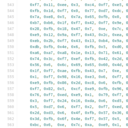
0xf7
,
0x11
,
0xee
,
0x3
,
0xc4
,
0xf7
,
0xe5
,
0xfb
,
0x1d
,
0xf7
,
0x0
,
0x77
,
0xd7
,
0xdc
,
0x7a
,
0xe8
,
0x5
,
0x7a
,
0x65
,
0xfb
,
0x0
,
0xb7
,
0xb6
,
0x1f
,
0xf7
,
0x42
,
0xf7
,
0x9e
,
0x28
,
0xfb
,
0x18
,
0x47
,
0x7
,
0xe
,
0x7c
,
0xe9
,
0x12
,
0x9a
,
0xf7
,
0x43
,
0x2c
,
0xea
,
0xeb
,
0x2b
,
0xf7
,
0x43
,
0x13
,
0xb4
,
0x9a
,
0xdb
,
0xfb
,
0x4e
,
0x6
,
0xfb
,
0x5
,
0xd0
,
0xa6
,
0xa7
,
0xa8
,
0x1e
,
0x13
,
0x71
,
0x61
,
0x74
,
0x3c
,
0xf7
,
0xef
,
0xfb
,
0x42
,
0x2d
,
0x56
,
0x6
,
0x6c
,
0x69
,
0x65
,
0x60
,
0x4d
,
0x1f
,
0xf7
,
0xae
,
0xfb
,
0x43
,
0x7
,
0xe
,
0x1
,
0xf7
,
0x98
,
0x16
,
0xe3
,
0x6
,
0xf7
,
0xe9
,
0xfb
,
0x86
,
0x2d
,
0xc8
,
0x6
,
0xfb
,
0xf7
,
0x82
,
0x5
,
0xcf
,
0xe9
,
0xfb
,
0x96
,
0x76
,
0xf7
,
0xed
,
0xe9
,
0x1
,
0x79
,
0xf7
,
0x3
,
0xf7
,
0x24
,
0x16
,
0xda
,
0x6
,
0xd5
,
0x5
,
0xd7
,
0x6
,
0xf7
,
0x2
,
0xf7
,
0xed
,
0x2d
,
0xd3
,
0x6
,
0x4f
,
0xfb
,
0x57
,
0x36
,
0x3d
,
0xfb
,
0x6f
,
0x4e
,
0xf7
,
0x57
,
0x5
,
0xbc
,
0x6
,
0xe
,
0x7c
,
0xa
,
0xe9
,
0x1
,