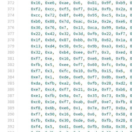
0x16
,
0xe6
,
0xae
,
0x6
,
0x81
,
0x9f
,
0xb9
,
0xf2
,
0xcc
,
0xf5
,
0xf7
,
0x24
,
0xfb
,
0x2a
,
0xcc
,
0x72
,
0x8f
,
0x49
,
0x95
,
0xc5
,
0x1a
,
0xb0
,
0x88
,
0x7d
,
0xac
,
0x1e
,
0x2e
,
0xe6
,
0x30
,
0x76
,
0x7
,
0x13
,
0xca
,
0x99
,
0x6a
,
0x22
,
0x42
,
0x32
,
0x3d
,
0xfb
,
0x22
,
0xf7
,
0x1f
,
0xbd
,
0x87
,
0xbb
,
0x78
,
0x62
,
0x1a
,
0x13
,
0xd4
,
0x58
,
0x5c
,
0x9b
,
0xa3
,
0x61
,
0x32
,
0xa
,
0xb4
,
0xee
,
0xf7
,
0x3
,
0xed
,
0xf7
,
0xe
,
0x16
,
0xf7
,
0xe6
,
0xe6
,
0xfb
,
0xfb
,
0x5
,
0xee
,
0xf7
,
0x60
,
0xfc
,
0x9a
,
0xf7
,
0x3
,
0xfc
,
0x10
,
0xfb
,
0x15
,
0x6
,
0xe7
,
0x1
,
0xde
,
0xe9
,
0xf7
,
0x8b
,
0xe9
,
0xda
,
0xfb
,
0xa2
,
0x6
,
0xfb
,
0x28
,
0xd2
,
0xe7
,
0xc4
,
0xf7
,
0x21
,
0x1e
,
0xf7
,
0xb6
,
0xe1
,
0xfb
,
0x9a
,
0x7
,
0x35
,
0x73
,
0x5b
,
0xc0
,
0x1e
,
0xf7
,
0xab
,
0xdf
,
0xe7
,
0xfb
,
0xf8
,
0x6b
,
0xe6
,
0x1
,
0x7e
,
0xf7
,
0x8a
,
0xf7
,
0x90
,
0x16
,
0xeb
,
0x6
,
0xf7
,
0x58
,
0xfb
,
0x8a
,
0x30
,
0xde
,
0x6
,
0xfb
,
0x28
,
0xf4
,
0x5
,
0xd1
,
0xe6
,
0xfb
,
0x8a
,
0x30
,