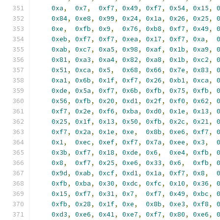
0xa
,
0x7
,
0xf7
,
0x49
,
0xf7
,
0x54
,
0x15
,
0x84
,
0xe8
,
0x99
,
0x24
,
0x1a
,
0x26
,
0x25
,
0xe
,
0xfb
,
0x9
,
0x76
,
0xb8
,
0xf7
,
0x49
,
0xeb
,
0xf7
,
0xf7
,
0xea
,
0x17
,
0xf7
,
0xa
,
0xab
,
0xc7
,
0xa5
,
0x98
,
0xaf
,
0x1b
,
0xa9
,
0x81
,
0xa3
,
0xa4
,
0x82
,
0xa8
,
0x1b
,
0xc2
,
0x51
,
0xca
,
0x5
,
0x68
,
0x66
,
0x7e
,
0x83
,
0xa1
,
0x6b
,
0x1f
,
0xf7
,
0x26
,
0xb1
,
0xca
,
0xde
,
0x5a
,
0xf7
,
0x6b
,
0xfb
,
0x75
,
0xfb
,
0x56
,
0xfb
,
0x20
,
0xd1
,
0x2f
,
0xf0
,
0x62
,
0xf7
,
0x2e
,
0xf6
,
0xba
,
0xd0
,
0x1e
,
0x13
,
0x25
,
0x1f
,
0x13
,
0x50
,
0xfb
,
0x2c
,
0x21
,
0xf7
,
0x2a
,
0x1e
,
0xe
,
0x8b
,
0xe6
,
0xf7
,
0x1
,
0xec
,
0xef
,
0xf7
,
0x7a
,
0xee
,
0x3
,
0x3b
,
0xf7
,
0x18
,
0xde
,
0x6
,
0xe4
,
0xfb
,
0x8
,
0xf7
,
0x25
,
0xe6
,
0x33
,
0x6
,
0xfb
,
0x9d
,
0xab
,
0xcf
,
0xd1
,
0x1a
,
0xf7
,
0x8
,
0xfb
,
0xba
,
0x30
,
0xdc
,
0xfc
,
0x10
,
0x36
,
0x15
,
0xf7
,
0x31
,
0x7
,
0xf7
,
0x49
,
0xbc
,
0xfb
,
0x28
,
0x1f
,
0xe
,
0x8b
,
0xe3
,
0xf8
,
0xd3
,
0xe6
,
0x41
,
0xe7
,
0xf7
,
0x80
,
0xe6
,