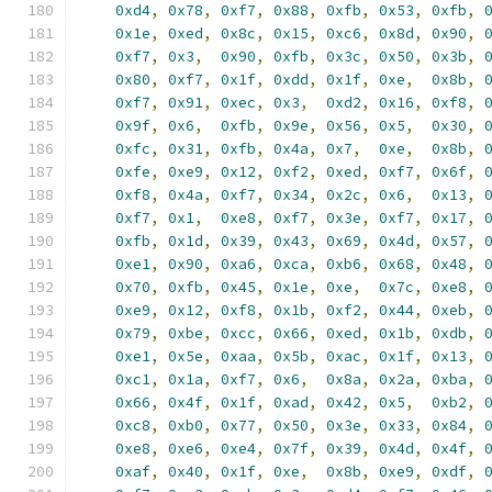
0xd4
,
0x78
,
0xf7
,
0x88
,
0xfb
,
0x53
,
0xfb
,
0x1e
,
0xed
,
0x8c
,
0x15
,
0xc6
,
0x8d
,
0x90
,
0xf7
,
0x3
,
0x90
,
0xfb
,
0x3c
,
0x50
,
0x3b
,
0x80
,
0xf7
,
0x1f
,
0xdd
,
0x1f
,
0xe
,
0x8b
,
0xf7
,
0x91
,
0xec
,
0x3
,
0xd2
,
0x16
,
0xf8
,
0x9f
,
0x6
,
0xfb
,
0x9e
,
0x56
,
0x5
,
0x30
,
0xfc
,
0x31
,
0xfb
,
0x4a
,
0x7
,
0xe
,
0x8b
,
0xfe
,
0xe9
,
0x12
,
0xf2
,
0xed
,
0xf7
,
0x6f
,
0xf8
,
0x4a
,
0xf7
,
0x34
,
0x2c
,
0x6
,
0x13
,
0xf7
,
0x1
,
0xe8
,
0xf7
,
0x3e
,
0xf7
,
0x17
,
0xfb
,
0x1d
,
0x39
,
0x43
,
0x69
,
0x4d
,
0x57
,
0xe1
,
0x90
,
0xa6
,
0xca
,
0xb6
,
0x68
,
0x48
,
0x70
,
0xfb
,
0x45
,
0x1e
,
0xe
,
0x7c
,
0xe8
,
0xe9
,
0x12
,
0xf8
,
0x1b
,
0xf2
,
0x44
,
0xeb
,
0x79
,
0xbe
,
0xcc
,
0x66
,
0xed
,
0x1b
,
0xdb
,
0xe1
,
0x5e
,
0xaa
,
0x5b
,
0xac
,
0x1f
,
0x13
,
0xc1
,
0x1a
,
0xf7
,
0x6
,
0x8a
,
0x2a
,
0xba
,
0x66
,
0x4f
,
0x1f
,
0xad
,
0x42
,
0x5
,
0xb2
,
0xc8
,
0xb0
,
0x77
,
0x50
,
0x3e
,
0x33
,
0x84
,
0xe8
,
0xe6
,
0xe4
,
0x7f
,
0x39
,
0x4d
,
0x4f
,
0xaf
,
0x40
,
0x1f
,
0xe
,
0x8b
,
0xe9
,
0xdf
,