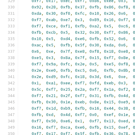
0xf7
,
0x17
,
0xec
,
0xf7
,
0x86
,
0xee
,
0x3
,
0x92
,
0x28
,
0xfb
,
0x37
,
0xfb
,
0x86
,
0xf8
,
0xda
,
0x30
,
0xf0
,
0xfc
,
0x10
,
0x26
,
0x6
,
0xf7
,
0xab
,
0xe7
,
0x3
,
0x89
,
0x16
,
0xf7
,
0xf7
,
0xce
,
0xf1
,
0xfb
,
0xa2
,
0x5
,
0xc6
,
0xfb
,
0xcb
,
0x5
,
0x32
,
0x30
,
0xf7
,
0x86
,
0x10
,
0x5
,
0xd4
,
0xe6
,
0xfb
,
0x52
,
0x6
,
0xac
,
0x5
,
0xfb
,
0x5f
,
0x30
,
0xda
,
0x6
,
0x6
,
0xe
,
0x7f
,
0xe8
,
0xf8
,
0x18
,
0xe8
,
0xe5
,
0x3
,
0x8a
,
0x7f
,
0x15
,
0xf7
,
0x8e
,
0xf7
,
0x9a
,
0xfc
,
0x2e
,
0x5
,
0xe5
,
0xf8
,
0x2e
,
0xe0
,
0xfb
,
0xc5
,
0x6
,
0xfb
,
0x8b
,
0x2e
,
0xd9
,
0xfc
,
0x18
,
0x3d
,
0x6
,
0xe
,
0x1
,
0xa1
,
0xee
,
0xf7
,
0xfd
,
0xeb
,
0x3
,
0x5c
,
0xf7
,
0x25
,
0x2a
,
0xf7
,
0x1a
,
0xf2
,
0xf7
,
0x21
,
0x2f
,
0xf7
,
0x31
,
0xfb
,
0x4d
,
0xfb
,
0x30
,
0x1e
,
0xeb
,
0x8e
,
0x15
,
0xe9
,
0xf7
,
0x1d
,
0xb9
,
0xfb
,
0x16
,
0x44
,
0x38
,
0xfb
,
0xd
,
0x4d
,
0xf7
,
0x0
,
0xef
,
0x1e
,
0xf7
,
0x50
,
0xe6
,
0x1
,
0xf7
,
0x13
,
0xed
,
0x16
,
0xf7
,
0xca
,
0xe6
,
0xfb
,
0x15
,
0xef
,
0xf7
,
0x17
,
0xf7
,
0x5f
,
0xfb
,
0x36
,
0x78
,