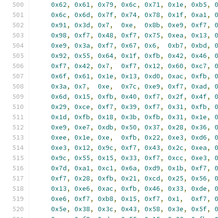
0x62
,
0x61
,
0x79
,
0x6c
,
0x71
,
0x1e
,
0xb5
,
0x6c
,
0x6d
,
0x7f
,
0x74
,
0x78
,
0x1f
,
0xa1
,
0x91
,
0x3d
,
0x7
,
0xe
,
0x8b
,
0xe9
,
0xf7
,
0x98
,
0xf7
,
0x48
,
0xf7
,
0x75
,
0xea
,
0x13
,
0xe9
,
0x3a
,
0xf7
,
0x67
,
0x6
,
0xb7
,
0xbd
,
0x92
,
0x55
,
0x64
,
0x1f
,
0xfb
,
0x42
,
0x46
,
0xf7
,
0x42
,
0x7
,
0xf7
,
0x12
,
0x60
,
0xc7
,
0x6f
,
0x61
,
0x1e
,
0x13
,
0xd0
,
0xac
,
0xfb
,
0x3a
,
0x7
,
0xe
,
0x7c
,
0xe9
,
0xf7
,
0xad
,
0x6d
,
0x15
,
0xfb
,
0x40
,
0xf7
,
0x2f
,
0x4f
,
0x29
,
0xce
,
0xf7
,
0x39
,
0xf7
,
0x31
,
0xfb
,
0x1d
,
0xfb
,
0x18
,
0x3b
,
0xfb
,
0x31
,
0x1e
,
0xe9
,
0xe7
,
0xdb
,
0x50
,
0x37
,
0x28
,
0x36
,
0xee
,
0x1e
,
0xe
,
0xfb
,
0x22
,
0xe3
,
0xd6
,
0xe3
,
0x12
,
0x9c
,
0xf7
,
0x43
,
0x2c
,
0xea
,
0x9c
,
0x55
,
0x15
,
0x33
,
0xf7
,
0xcc
,
0xe3
,
0x7d
,
0xa1
,
0xc1
,
0x6a
,
0xd9
,
0x1b
,
0xf7
,
0xf7
,
0x28
,
0xfb
,
0x21
,
0xcd
,
0x25
,
0x56
,
0x13
,
0xe6
,
0xac
,
0xfb
,
0x46
,
0x33
,
0xde
,
0xe6
,
0xf7
,
0xb8
,
0x15
,
0xf7
,
0x1
,
0xf7
,
0x5e
,
0x38
,
0x3c
,
0x43
,
0x58
,
0x3e
,
0x5f
,