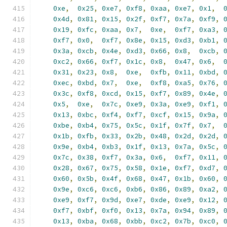
0xe
,
0x25
,
0xe7
,
0xf8
,
0xaa
,
0xe7
,
0x1
,
0x4d
,
0x81
,
0x15
,
0x2f
,
0xf7
,
0x7a
,
0xf9
,
0x19
,
0xfc
,
0xaa
,
0x7
,
0xe
,
0xf7
,
0xa3
,
0xf7
,
0x0
,
0xf7
,
0x8e
,
0x15
,
0xd3
,
0xb1
,
0x3a
,
0xcb
,
0x4e
,
0xd3
,
0x66
,
0x8
,
0xcb
,
0xc2
,
0x66
,
0xf7
,
0x1c
,
0x8
,
0x47
,
0x6
,
0x31
,
0x23
,
0x8
,
0xe
,
0xfb
,
0x11
,
0xbd
,
0xec
,
0xbd
,
0x7
,
0xe
,
0xf8
,
0xa5
,
0x76
,
0x3c
,
0xf8
,
0xcd
,
0x15
,
0xf7
,
0x89
,
0x4e
,
0x5
,
0xe
,
0x7c
,
0xe9
,
0x3a
,
0xe9
,
0xf1
,
0x13
,
0xbc
,
0xf4
,
0xf7
,
0xcf
,
0x15
,
0x9a
,
0xbe
,
0xb4
,
0x75
,
0x5c
,
0x1f
,
0x7f
,
0x7
,
0x1b
,
0xfb
,
0x33
,
0x2b
,
0x48
,
0x2d
,
0x2d
,
0x9e
,
0xb4
,
0xb3
,
0x1f
,
0x13
,
0x7a
,
0x5c
,
0x7c
,
0x38
,
0xf7
,
0x3a
,
0x6
,
0xf7
,
0x11
,
0x28
,
0x67
,
0x75
,
0x58
,
0x1e
,
0xf7
,
0xd7
,
0x60
,
0x5b
,
0x4f
,
0x68
,
0x47
,
0x1b
,
0x60
,
0x9e
,
0xc6
,
0xc6
,
0xb6
,
0x86
,
0x89
,
0xa2
,
0xe9
,
0xf7
,
0x9d
,
0xe7
,
0xde
,
0xe9
,
0x12
,
0xf7
,
0xbf
,
0xf0
,
0x13
,
0x7a
,
0x94
,
0x89
,
0x13
,
0xba
,
0x68
,
0xbb
,
0xc2
,
0x7b
,
0xc0
,