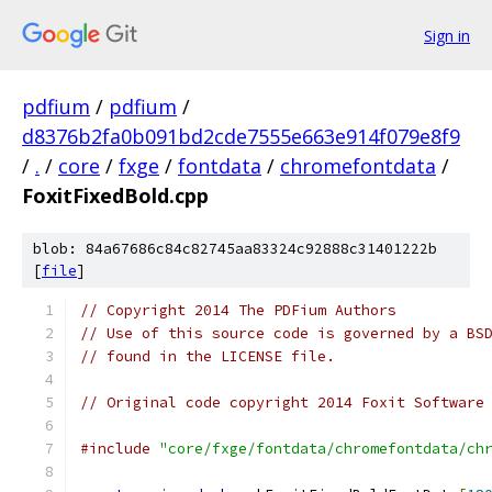
Sign in
pdfium
/
pdfium
/
d8376b2fa0b091bd2cde7555e663e914f079e8f9
/
.
/
core
/
fxge
/
fontdata
/
chromefontdata
/
FoxitFixedBold.cpp
blob: 84a67686c84c82745aa83324c92888c31401222b
[
file
]
// Copyright 2014 The PDFium Authors
// Use of this source code is governed by a BS
// found in the LICENSE file.
// Original code copyright 2014 Foxit Software
#include
"core/fxge/fontdata/chromefontdata/ch