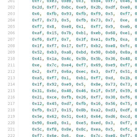
0xf7
,
0xe3
,
0xeb
,
0x3
,
0xd4
,
0xf7
,
0x46
,
0x2d
,
0xf7
,
0xbc
,
0xe9
,
0x2b
,
0xdf
,
0xe8
,
0x6
,
0xfb
,
0x93
,
0xfb
,
0xf9
,
0x5
,
0xf7
,
0xf7
,
0x73
,
0x5
,
0xfb
,
0x73
,
0x7
,
0xe
,
0xf7
,
0x8
,
0xe8
,
0x1
,
0xf7
,
0x9
,
0xeb
,
0xaf
,
0x15
,
0x7b
,
0xb1
,
0xeb
,
0x68
,
0xe1
,
0xf6
,
0xf7
,
0x7
,
0x3f
,
0xe1
,
0xfb
,
0xa
,
0x1f
,
0xf7
,
0x17
,
0xf7
,
0xb2
,
0xe8
,
0xfc
,
0x52
,
0xb3
,
0xa8
,
0xbd
,
0x98
,
0xb8
,
0x8a
,
0x41
,
0x1a
,
0x4c
,
0x5b
,
0x5b
,
0x36
,
0x48
,
0xe
,
0x7c
,
0xe4
,
0xf7
,
0x69
,
0xe9
,
0xf7
,
0x2
,
0xf7
,
0x6a
,
0xec
,
0x3
,
0xf7
,
0x51
,
0xa5
,
0xf7
,
0x1
,
0xb1
,
0xf7
,
0xd
,
0x1b
,
0x1f
,
0x92
,
0xe9
,
0x5
,
0x8e
,
0x73
,
0x73
,
0x31
,
0x6c
,
0x40
,
0x46
,
0x1f
,
0x5f
,
0x59
,
0x21
,
0xce
,
0xfb
,
0x26
,
0xf7
,
0x30
,
0xf6
,
0x12
,
0x45
,
0xd7
,
0xfb
,
0x16
,
0x56
,
0x75
,
0xfb
,
0x17
,
0x15
,
0x8b
,
0xa2
,
0xd3
,
0xdf
,
0x5e
,
0x62
,
0x51
,
0x43
,
0x64
,
0xd6
,
0xcd
,
0x90
,
0xe8
,
0x1
,
0xe5
,
0xed
,
0x3
,
0xf7
,
0x5c
,
0xf8
,
0x8e
,
0x8c
,
0xea
,
0x5
,
0xfc
,
0xf7
,
0x6e
,
0x6
,
0xe
,
0x7c
,
0xe8
,
0xf7
,