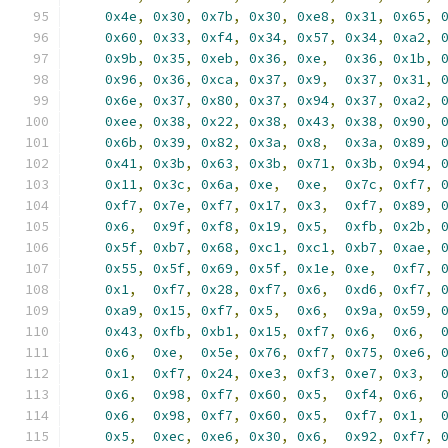
0x4e
,
0x30
,
0x7b
,
0x30
,
0xe8
,
0x31
,
0x65
,
0x60
,
0x33
,
0xf4
,
0x34
,
0x57
,
0x34
,
0xa2
,
0x9b
,
0x35
,
0xeb
,
0x36
,
0xe
,
0x36
,
0x1b
,
0x96
,
0x36
,
0xca
,
0x37
,
0x9
,
0x37
,
0x31
,
0x6e
,
0x37
,
0x80
,
0x37
,
0x94
,
0x37
,
0xa2
,
0xee
,
0x38
,
0x22
,
0x38
,
0x43
,
0x38
,
0x90
,
0x6b
,
0x39
,
0x82
,
0x3a
,
0x8
,
0x3a
,
0x89
,
0x41
,
0x3b
,
0x63
,
0x3b
,
0x71
,
0x3b
,
0x94
,
0x11
,
0x3c
,
0x6a
,
0xe
,
0xe
,
0x7c
,
0xf7
,
0xf7
,
0x7e
,
0xf7
,
0x17
,
0x3
,
0xf7
,
0x89
,
0x6
,
0x9f
,
0xf8
,
0x19
,
0x5
,
0xfb
,
0x2b
,
0x5f
,
0xb7
,
0x68
,
0xc1
,
0xc1
,
0xb7
,
0xae
,
0x55
,
0x5f
,
0x69
,
0x5f
,
0x1e
,
0xe
,
0xf7
,
0x1
,
0xf7
,
0x28
,
0xf7
,
0x6
,
0xd6
,
0xf7
,
0xa9
,
0x15
,
0xf7
,
0x5
,
0x6
,
0x9a
,
0x59
,
0x43
,
0xfb
,
0xb1
,
0x15
,
0xf7
,
0x6
,
0x6
,
0x6
,
0xe
,
0x5e
,
0x76
,
0xf7
,
0x75
,
0xe6
,
0x1
,
0xf7
,
0x24
,
0xe3
,
0xf3
,
0xe7
,
0x3
,
0x6
,
0x98
,
0xf7
,
0x60
,
0x5
,
0xf4
,
0x6
,
0x6
,
0x98
,
0xf7
,
0x60
,
0x5
,
0xf7
,
0x1
,
0x5
,
0xec
,
0xe6
,
0x30
,
0x6
,
0x92
,
0xf7
,