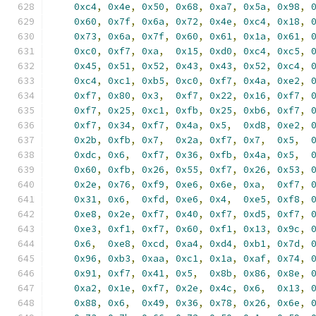
0xc4
,
0x4e
,
0x50
,
0x68
,
0xa7
,
0x5a
,
0x98
,
0x60
,
0x7f
,
0x6a
,
0x72
,
0x4e
,
0xc4
,
0x18
,
0x73
,
0x6a
,
0x7f
,
0x60
,
0x61
,
0x1a
,
0x61
,
0xc0
,
0xf7
,
0xa
,
0x15
,
0xd0
,
0xc4
,
0xc5
,
0x45
,
0x51
,
0x52
,
0x43
,
0x43
,
0x52
,
0xc4
,
0xc4
,
0xc1
,
0xb5
,
0xc0
,
0xf7
,
0x4a
,
0xe2
,
0xf7
,
0x80
,
0x3
,
0xf7
,
0x22
,
0x16
,
0xf7
,
0xf7
,
0x25
,
0xc1
,
0xfb
,
0x25
,
0xb6
,
0xf7
,
0xf7
,
0x34
,
0xf7
,
0x4a
,
0x5
,
0xd8
,
0xe2
,
0x2b
,
0xfb
,
0x7
,
0x2a
,
0xf7
,
0x7
,
0x5
,
0xdc
,
0x6
,
0xf7
,
0x36
,
0xfb
,
0x4a
,
0x5
,
0x60
,
0xfb
,
0x26
,
0x55
,
0xf7
,
0x26
,
0x53
,
0x2e
,
0x76
,
0xf9
,
0xe6
,
0x6e
,
0xa
,
0xf7
,
0x31
,
0x6
,
0xfd
,
0xe6
,
0x4
,
0xe5
,
0xf8
,
0xe8
,
0x2e
,
0xf7
,
0x40
,
0xf7
,
0xd5
,
0xf7
,
0xe3
,
0xf1
,
0xf7
,
0x60
,
0xf1
,
0x13
,
0x9c
,
0x6
,
0xe8
,
0xcd
,
0xa4
,
0xd4
,
0xb1
,
0x7d
,
0x96
,
0xb3
,
0xaa
,
0xc1
,
0x1a
,
0xaf
,
0x74
,
0x91
,
0xf7
,
0x41
,
0x5
,
0x8b
,
0x86
,
0x8e
,
0xa2
,
0x1e
,
0xf7
,
0x2e
,
0x4c
,
0x6
,
0x13
,
0x88
,
0x6
,
0x49
,
0x36
,
0x78
,
0x26
,
0x6e
,