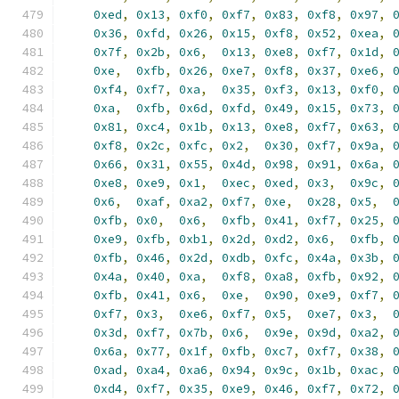
0xed
,
0x13
,
0xf0
,
0xf7
,
0x83
,
0xf8
,
0x97
,
0x36
,
0xfd
,
0x26
,
0x15
,
0xf8
,
0x52
,
0xea
,
0x7f
,
0x2b
,
0x6
,
0x13
,
0xe8
,
0xf7
,
0x1d
,
0xe
,
0xfb
,
0x26
,
0xe7
,
0xf8
,
0x37
,
0xe6
,
0xf4
,
0xf7
,
0xa
,
0x35
,
0xf3
,
0x13
,
0xf0
,
0xa
,
0xfb
,
0x6d
,
0xfd
,
0x49
,
0x15
,
0x73
,
0x81
,
0xc4
,
0x1b
,
0x13
,
0xe8
,
0xf7
,
0x63
,
0xf8
,
0x2c
,
0xfc
,
0x2
,
0x30
,
0xf7
,
0x9a
,
0x66
,
0x31
,
0x55
,
0x4d
,
0x98
,
0x91
,
0x6a
,
0xe8
,
0xe9
,
0x1
,
0xec
,
0xed
,
0x3
,
0x9c
,
0x6
,
0xaf
,
0xa2
,
0xf7
,
0xe
,
0x28
,
0x5
,
0xfb
,
0x0
,
0x6
,
0xfb
,
0x41
,
0xf7
,
0x25
,
0xe9
,
0xfb
,
0xb1
,
0x2d
,
0xd2
,
0x6
,
0xfb
,
0xfb
,
0x46
,
0x2d
,
0xdb
,
0xfc
,
0x4a
,
0x3b
,
0x4a
,
0x40
,
0xa
,
0xf8
,
0xa8
,
0xfb
,
0x92
,
0xfb
,
0x41
,
0x6
,
0xe
,
0x90
,
0xe9
,
0xf7
,
0xf7
,
0x3
,
0xe6
,
0xf7
,
0x5
,
0xe7
,
0x3
,
0x3d
,
0xf7
,
0x7b
,
0x6
,
0x9e
,
0x9d
,
0xa2
,
0x6a
,
0x77
,
0x1f
,
0xfb
,
0xc7
,
0xf7
,
0x38
,
0xad
,
0xa4
,
0xa6
,
0x94
,
0x9c
,
0x1b
,
0xac
,
0xd4
,
0xf7
,
0x35
,
0xe9
,
0x46
,
0xf7
,
0x72
,