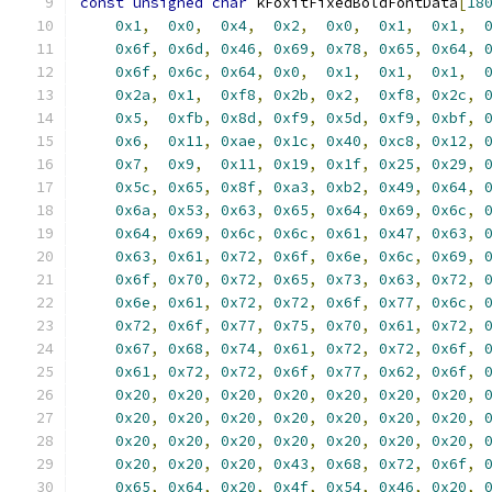
const
unsigned
char
 kFoxitFixedBoldFontData
[
18
0x1
,
0x0
,
0x4
,
0x2
,
0x0
,
0x1
,
0x1
,
0x6f
,
0x6d
,
0x46
,
0x69
,
0x78
,
0x65
,
0x64
,
0x6f
,
0x6c
,
0x64
,
0x0
,
0x1
,
0x1
,
0x1
,
0x2a
,
0x1
,
0xf8
,
0x2b
,
0x2
,
0xf8
,
0x2c
,
0x5
,
0xfb
,
0x8d
,
0xf9
,
0x5d
,
0xf9
,
0xbf
,
0x6
,
0x11
,
0xae
,
0x1c
,
0x40
,
0xc8
,
0x12
,
0x7
,
0x9
,
0x11
,
0x19
,
0x1f
,
0x25
,
0x29
,
0x5c
,
0x65
,
0x8f
,
0xa3
,
0xb2
,
0x49
,
0x64
,
0x6a
,
0x53
,
0x63
,
0x65
,
0x64
,
0x69
,
0x6c
,
0x64
,
0x69
,
0x6c
,
0x6c
,
0x61
,
0x47
,
0x63
,
0x63
,
0x61
,
0x72
,
0x6f
,
0x6e
,
0x6c
,
0x69
,
0x6f
,
0x70
,
0x72
,
0x65
,
0x73
,
0x63
,
0x72
,
0x6e
,
0x61
,
0x72
,
0x72
,
0x6f
,
0x77
,
0x6c
,
0x72
,
0x6f
,
0x77
,
0x75
,
0x70
,
0x61
,
0x72
,
0x67
,
0x68
,
0x74
,
0x61
,
0x72
,
0x72
,
0x6f
,
0x61
,
0x72
,
0x72
,
0x6f
,
0x77
,
0x62
,
0x6f
,
0x20
,
0x20
,
0x20
,
0x20
,
0x20
,
0x20
,
0x20
,
0x20
,
0x20
,
0x20
,
0x20
,
0x20
,
0x20
,
0x20
,
0x20
,
0x20
,
0x20
,
0x20
,
0x20
,
0x20
,
0x20
,
0x20
,
0x20
,
0x20
,
0x43
,
0x68
,
0x72
,
0x6f
,
0x65
,
0x64
,
0x20
,
0x4f
,
0x54
,
0x46
,
0x20
,