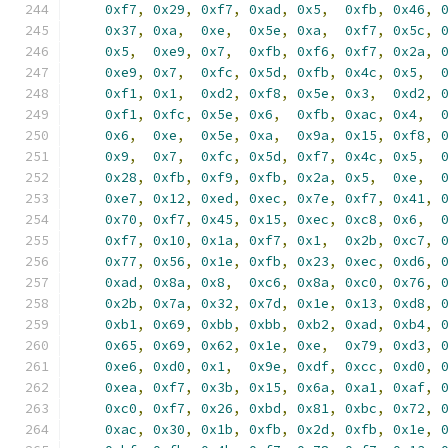
0xf7
,
0x29
,
0xf7
,
0xad
,
0x5
,
0xfb
,
0x46
,
0x37
,
0xa
,
0xe
,
0x5e
,
0xa
,
0xf7
,
0x5c
,
0x5
,
0xe9
,
0x7
,
0xfb
,
0xf6
,
0xf7
,
0x2a
,
0xe9
,
0x7
,
0xfc
,
0x5d
,
0xfb
,
0x4c
,
0x5
,
0xf1
,
0x1
,
0xd2
,
0xf8
,
0x5e
,
0x3
,
0xd2
,
0xf1
,
0xfc
,
0x5e
,
0x6
,
0xfb
,
0xac
,
0x4
,
0x6
,
0xe
,
0x5e
,
0xa
,
0x9a
,
0x15
,
0xf8
,
0x9
,
0x7
,
0xfc
,
0x5d
,
0xf7
,
0x4c
,
0x5
,
0x28
,
0xfb
,
0xf9
,
0xfb
,
0x2a
,
0x5
,
0xe
,
0xe7
,
0x12
,
0xed
,
0xec
,
0x7e
,
0xf7
,
0x41
,
0x70
,
0xf7
,
0x45
,
0x15
,
0xec
,
0xc8
,
0x6
,
0xf7
,
0x10
,
0x1a
,
0xf7
,
0x1
,
0x2b
,
0xc7
,
0x77
,
0x56
,
0x1e
,
0xfb
,
0x23
,
0xec
,
0xd6
,
0xad
,
0x8a
,
0x8
,
0xc6
,
0x8a
,
0xc0
,
0x76
,
0x2b
,
0x7a
,
0x32
,
0x7d
,
0x1e
,
0x13
,
0xd8
,
0xb1
,
0x69
,
0xbb
,
0xbb
,
0xb2
,
0xad
,
0xb4
,
0x65
,
0x69
,
0x62
,
0x1e
,
0xe
,
0x79
,
0xd3
,
0xe6
,
0xd0
,
0x1
,
0x9e
,
0xdf
,
0xcc
,
0xd0
,
0xea
,
0xf7
,
0x3b
,
0x15
,
0x6a
,
0xa1
,
0xaf
,
0xc0
,
0xf7
,
0x26
,
0xbd
,
0x81
,
0xbc
,
0x72
,
0xac
,
0x30
,
0x1b
,
0xfb
,
0x2d
,
0xfb
,
0x1e
,