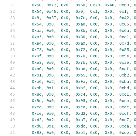
0x68
,
0x72
,
0x6F
,
0x6D
,
0x20
,
0x46
,
0x69
,
0x54
,
0x46
,
0x0
,
0x0
,
0x1
,
0x0
,
0x1
,
0x9
,
0x37
,
0x0
,
0x7c
,
0x0
,
0x0
,
0x42
,
0x64
,
0x0
,
0x0
,
0xa0
,
0x0
,
0x0
,
0x66
,
0xaa
,
0x0
,
0x0
,
0x8b
,
0x0
,
0x0
,
0x6a
,
0xa5
,
0x0
,
0x0
,
0x80
,
0x0
,
0x0
,
0xa1
,
0xa4
,
0x0
,
0x0
,
0xa9
,
0x0
,
0x0
,
0x7d
,
0x73
,
0x0
,
0x0
,
0x72
,
0x0
,
0x0
,
0x85
,
0x8f
,
0x0
,
0x0
,
0x78
,
0x0
,
0x0
,
0x9e
,
0xa3
,
0x0
,
0x0
,
0x7b
,
0x0
,
0x0
,
0xae
,
0xb0
,
0x0
,
0x0
,
0xad
,
0x0
,
0x0
,
0xaf
,
0xb1
,
0x0
,
0x0
,
0xb5
,
0x0
,
0x0
,
0xb2
,
0xb6
,
0x2
,
0x0
,
0x9a
,
0x0
,
0x0
,
0xba
,
0xbb
,
0x1
,
0x0
,
0xbf
,
0x0
,
0x0
,
0xbd
,
0x8d
,
0x0
,
0x0
,
0xc4
,
0x0
,
0x0
,
0xc1
,
0x9d
,
0x0
,
0x0
,
0x95
,
0x0
,
0x0
,
0xcb
,
0xcd
,
0x0
,
0x0
,
0xca
,
0x0
,
0x0
,
0xcc
,
0xce
,
0x0
,
0x0
,
0xd2
,
0x0
,
0x0
,
0xcf
,
0xd3
,
0x2
,
0x0
,
0xa7
,
0x0
,
0x0
,
0xd7
,
0xd8
,
0x1
,
0x0
,
0xdc
,
0x0
,
0x0
,
0xda
,
0x93
,
0x0
,
0x0
,
0xe1
,
0x0
,
0x0
,
0xde
,