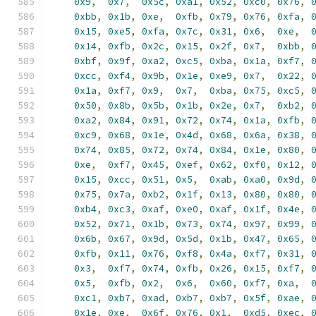
0x9
,
0x7
,
0x5c
,
0xa1
,
0x52
,
0xc0
,
0x76
,
0xbb
,
0x1b
,
0xe
,
0xfb
,
0x79
,
0x76
,
0xfa
,
0x15
,
0xe5
,
0xfa
,
0x7c
,
0x31
,
0x6
,
0xe
,
0x14
,
0xfb
,
0x2c
,
0x15
,
0x2f
,
0x7
,
0xbb
,
0xbf
,
0x9f
,
0xa2
,
0xc5
,
0xba
,
0x1a
,
0xf7
,
0xcc
,
0xf4
,
0x9b
,
0x1e
,
0xe9
,
0x7
,
0x22
,
0x1a
,
0xf7
,
0x9
,
0x7
,
0xba
,
0x75
,
0xc5
,
0x50
,
0x8b
,
0x5b
,
0x1b
,
0x2e
,
0x7
,
0xb2
,
0xa2
,
0x84
,
0x91
,
0x72
,
0x74
,
0x1a
,
0xfb
,
0xc9
,
0x68
,
0x1e
,
0x4d
,
0x68
,
0x6a
,
0x38
,
0x74
,
0x85
,
0x72
,
0x74
,
0x84
,
0x1e
,
0x80
,
0xe
,
0xf7
,
0x45
,
0xef
,
0x62
,
0xf0
,
0x12
,
0x15
,
0xcc
,
0x51
,
0x5
,
0xab
,
0xa0
,
0x9d
,
0x75
,
0x7a
,
0xb2
,
0x1f
,
0x13
,
0x80
,
0x80
,
0xb4
,
0xc3
,
0xaf
,
0xe0
,
0xaf
,
0x1f
,
0x4e
,
0x52
,
0x71
,
0x1b
,
0x73
,
0x74
,
0x97
,
0x99
,
0x6b
,
0x67
,
0x9d
,
0x5d
,
0x1b
,
0x47
,
0x65
,
0xfb
,
0x11
,
0x76
,
0xf8
,
0x4a
,
0xf7
,
0x31
,
0x3
,
0xf7
,
0x74
,
0xfb
,
0x26
,
0x15
,
0xf7
,
0x5
,
0xfb
,
0x2
,
0x6
,
0x60
,
0xf7
,
0xa
,
0xc1
,
0xb7
,
0xad
,
0xb7
,
0xb7
,
0x5f
,
0xae
,
0x1e
,
0xe
,
0x6f
,
0x76
,
0x1
,
0xd5
,
0xec
,