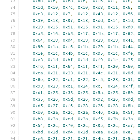
0xbb
,
0xe
,
0xea
,
0xe
,
0xf6
,
0xf
,
0xc
,
0x1d
,
0x10
,
0x7c
,
0x10
,
0xc8
,
0x11
,
0x6
,
0xc3
,
0x12
,
0x7
,
0x12
,
0x43
,
0x12
,
0x56
,
0x39
,
0x13
,
0x97
,
0x13
,
0xdd
,
0x14
,
0x1d
,
0x29
,
0x15
,
0x51
,
0x15
,
0x91
,
0x15
,
0xd0
,
0xa5
,
0x16
,
0xb5
,
0x17
,
0x1b
,
0x17
,
0x62
,
0x64
,
0x18
,
0xd4
,
0x19
,
0x29
,
0x19
,
0x41
,
0x90
,
0x1a
,
0xf6
,
0x1b
,
0x29
,
0x1b
,
0x44
,
0x1e
,
0x1c
,
0x4b
,
0x1c
,
0x95
,
0x1c
,
0xfe
,
0xa3
,
0x1d
,
0xbf
,
0x1d
,
0xf9
,
0x1e
,
0x25
,
0xf6
,
0x1f
,
0x64
,
0x1f
,
0xff
,
0x20
,
0x60
,
0xca
,
0x21
,
0x23
,
0x21
,
0x4c
,
0x21
,
0x8d
,
0x8e
,
0x22
,
0xc1
,
0x22
,
0xf5
,
0x23
,
0x31
,
0x93
,
0x23
,
0xc1
,
0x24
,
0xc
,
0x24
,
0x7f
,
0xdf
,
0x25
,
0x33
,
0x25
,
0x5a
,
0x25
,
0x89
,
0x35
,
0x26
,
0x5d
,
0x26
,
0x92
,
0x26
,
0xdd
,
0xd5
,
0x27
,
0xf6
,
0x28
,
0x26
,
0x28
,
0x8b
,
0xb0
,
0x2a
,
0x2c
,
0x2a
,
0x46
,
0x2a
,
0x5f
,
0xb8
,
0x2a
,
0xcd
,
0x2a
,
0xf5
,
0x2b
,
0x3a
,
0x54
,
0x2c
,
0x70
,
0x2c
,
0x95
,
0x2c
,
0xe7
,
0xbd
,
0x2d
,
0xd4
,
0x2d
,
0xea
,
0x2e
,
0xe
,
0xe6
,
0x2f
,
0x21
,
0x2f
,
0x4b
,
0x2f
,
0x5c
,