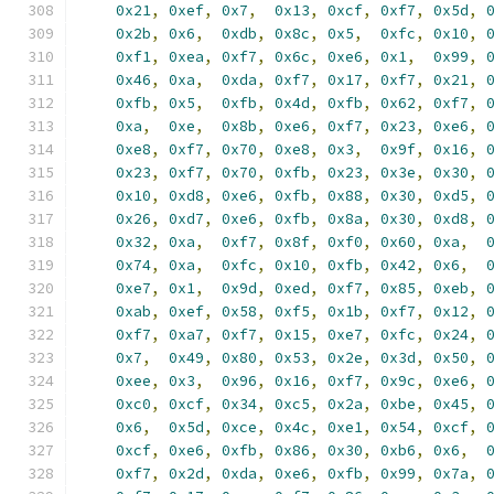
0x21
,
0xef
,
0x7
,
0x13
,
0xcf
,
0xf7
,
0x5d
,
0x2b
,
0x6
,
0xdb
,
0x8c
,
0x5
,
0xfc
,
0x10
,
0xf1
,
0xea
,
0xf7
,
0x6c
,
0xe6
,
0x1
,
0x99
,
0x46
,
0xa
,
0xda
,
0xf7
,
0x17
,
0xf7
,
0x21
,
0xfb
,
0x5
,
0xfb
,
0x4d
,
0xfb
,
0x62
,
0xf7
,
0xa
,
0xe
,
0x8b
,
0xe6
,
0xf7
,
0x23
,
0xe6
,
0xe8
,
0xf7
,
0x70
,
0xe8
,
0x3
,
0x9f
,
0x16
,
0x23
,
0xf7
,
0x70
,
0xfb
,
0x23
,
0x3e
,
0x30
,
0x10
,
0xd8
,
0xe6
,
0xfb
,
0x88
,
0x30
,
0xd5
,
0x26
,
0xd7
,
0xe6
,
0xfb
,
0x8a
,
0x30
,
0xd8
,
0x32
,
0xa
,
0xf7
,
0x8f
,
0xf0
,
0x60
,
0xa
,
0x74
,
0xa
,
0xfc
,
0x10
,
0xfb
,
0x42
,
0x6
,
0xe7
,
0x1
,
0x9d
,
0xed
,
0xf7
,
0x85
,
0xeb
,
0xab
,
0xef
,
0x58
,
0xf5
,
0x1b
,
0xf7
,
0x12
,
0xf7
,
0xa7
,
0xf7
,
0x15
,
0xe7
,
0xfc
,
0x24
,
0x7
,
0x49
,
0x80
,
0x53
,
0x2e
,
0x3d
,
0x50
,
0xee
,
0x3
,
0x96
,
0x16
,
0xf7
,
0x9c
,
0xe6
,
0xc0
,
0xcf
,
0x34
,
0xc5
,
0x2a
,
0xbe
,
0x45
,
0x6
,
0x5d
,
0xce
,
0x4c
,
0xe1
,
0x54
,
0xcf
,
0xcf
,
0xe6
,
0xfb
,
0x86
,
0x30
,
0xb6
,
0x6
,
0xf7
,
0x2d
,
0xda
,
0xe6
,
0xfb
,
0x99
,
0x7a
,