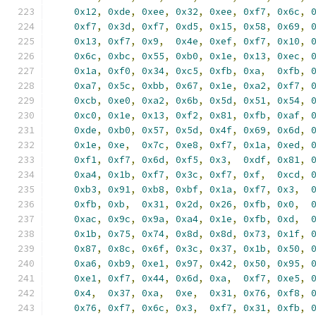
0x12
,
0xde
,
0xee
,
0x32
,
0xee
,
0xf7
,
0x6c
,
0xf7
,
0x3d
,
0xf7
,
0xd5
,
0x15
,
0x58
,
0x69
,
0x13
,
0xf7
,
0x9
,
0x4e
,
0xef
,
0xf7
,
0x10
,
0x6c
,
0xbc
,
0x55
,
0xb0
,
0x1e
,
0x13
,
0xec
,
0x1a
,
0xf0
,
0x34
,
0xc5
,
0xfb
,
0xa
,
0xfb
,
0xa7
,
0x5c
,
0xbb
,
0x67
,
0x1e
,
0xa2
,
0xf7
,
0xcb
,
0xe0
,
0xa2
,
0x6b
,
0x5d
,
0x51
,
0x54
,
0xc0
,
0x1e
,
0x13
,
0xf2
,
0x81
,
0xfb
,
0xaf
,
0xde
,
0xb0
,
0x57
,
0x5d
,
0x4f
,
0x69
,
0x6d
,
0x1e
,
0xe
,
0x7c
,
0xe8
,
0xf7
,
0x1a
,
0xed
,
0xf1
,
0xf7
,
0x6d
,
0xf5
,
0x3
,
0xdf
,
0x81
,
0xa4
,
0x1b
,
0xf7
,
0x3c
,
0xf7
,
0xf
,
0xcd
,
0xb3
,
0x91
,
0xb8
,
0xbf
,
0x1a
,
0xf7
,
0x3
,
0xfb
,
0xb
,
0x31
,
0x2d
,
0x26
,
0xfb
,
0x0
,
0xac
,
0x9c
,
0x9a
,
0xa4
,
0x1e
,
0xfb
,
0xd
,
0x1b
,
0x75
,
0x74
,
0x8d
,
0x8d
,
0x73
,
0x1f
,
0x87
,
0x8c
,
0x6f
,
0x3c
,
0x37
,
0x1b
,
0x50
,
0xa6
,
0xb9
,
0xe1
,
0x97
,
0x42
,
0x50
,
0x95
,
0xe1
,
0xf7
,
0x44
,
0x6d
,
0xa
,
0xf7
,
0xe5
,
0x4
,
0x37
,
0xa
,
0xe
,
0x31
,
0x76
,
0xf8
,
0x76
,
0xf7
,
0x6c
,
0x3
,
0xf7
,
0x31
,
0xfb
,