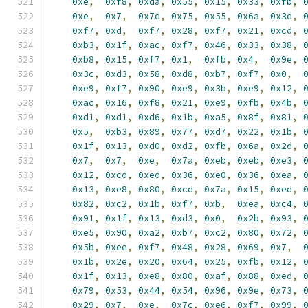
0xe
,
0xf8
,
0xda
,
0x55
,
0x15
,
0x33
,
0xfb
,
0xe
,
0x7
,
0x7d
,
0x75
,
0x55
,
0x6a
,
0x3d
,
0xf7
,
0xd
,
0xf7
,
0x28
,
0xf7
,
0x21
,
0xcd
,
0xb3
,
0x1f
,
0xac
,
0xf7
,
0x46
,
0x33
,
0x38
,
0xb8
,
0x15
,
0xf7
,
0x1
,
0xfb
,
0x4
,
0x9e
,
0x3c
,
0xd3
,
0x58
,
0xd8
,
0xb7
,
0xf7
,
0x0
,
0xe9
,
0xf7
,
0x90
,
0xe9
,
0x3b
,
0xe9
,
0x12
,
0xac
,
0x16
,
0xf8
,
0x21
,
0xe9
,
0xfb
,
0x4b
,
0xd1
,
0xd1
,
0xd6
,
0x1b
,
0xa5
,
0x8f
,
0x81
,
0x5
,
0xb3
,
0x89
,
0x77
,
0xd7
,
0x22
,
0x1b
,
0x1f
,
0x13
,
0xd0
,
0xd2
,
0xfb
,
0x6a
,
0x2d
,
0x7
,
0x7
,
0xe
,
0x7a
,
0xeb
,
0xeb
,
0xe3
,
0x12
,
0xcd
,
0xed
,
0x36
,
0xe0
,
0x36
,
0xea
,
0x13
,
0xe8
,
0x80
,
0xcd
,
0x7a
,
0x15
,
0xed
,
0x82
,
0xc2
,
0x1b
,
0xf7
,
0xb
,
0xea
,
0xc4
,
0x91
,
0x1f
,
0x13
,
0xd3
,
0x0
,
0x2b
,
0x93
,
0xe5
,
0x90
,
0xa2
,
0xb7
,
0xc2
,
0x80
,
0x72
,
0x5b
,
0xee
,
0xf7
,
0x48
,
0x28
,
0x69
,
0x7
,
0x1b
,
0x2e
,
0x20
,
0x64
,
0x25
,
0xfb
,
0x12
,
0x1f
,
0x13
,
0xe8
,
0x80
,
0xaf
,
0x88
,
0xed
,
0x79
,
0x53
,
0x44
,
0x54
,
0x96
,
0x9e
,
0x73
,
0x29
,
0x7
,
0xe
,
0x7c
,
0xe6
,
0xf7
,
0x99
,