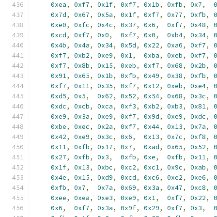
0xea
,
0xf7
,
0x1f
,
0xf7
,
0x1b
,
0xfb
,
0x7
,
0x7d
,
0x67
,
0x5a
,
0x1f
,
0xf7
,
0x77
,
0xfb
,
0xe0
,
0xfc
,
0x4c
,
0x37
,
0x6
,
0xf7
,
0x48
,
0xcd
,
0xf7
,
0x0
,
0xf7
,
0x0
,
0xb4
,
0x34
,
0x4b
,
0x4a
,
0x34
,
0x5d
,
0x22
,
0xa6
,
0xf7
,
0xf7
,
0xb2
,
0xe9
,
0x1
,
0xba
,
0xeb
,
0xf7
,
0xf7
,
0x8b
,
0x15
,
0xeb
,
0xf7
,
0x68
,
0x2b
,
0x91
,
0x65
,
0x1b
,
0xfb
,
0x49
,
0x38
,
0xfb
,
0xf7
,
0x11
,
0x35
,
0xf7
,
0x12
,
0xeb
,
0xe4
,
0xd5
,
0x5
,
0x62
,
0x52
,
0x54
,
0x68
,
0x3c
,
0xdc
,
0xcb
,
0xca
,
0xf3
,
0xb2
,
0xb3
,
0x81
,
0xe9
,
0x3a
,
0xe9
,
0xf7
,
0x9d
,
0xe9
,
0xdc
,
0xbe
,
0xec
,
0x2a
,
0xf7
,
0x44
,
0x13
,
0x7a
,
0x42
,
0xe9
,
0x3c
,
0x6
,
0x13
,
0x7c
,
0xf8
,
0x11
,
0xfb
,
0x17
,
0x7
,
0xad
,
0x65
,
0x52
,
0x27
,
0xfb
,
0x3
,
0xfb
,
0xe
,
0xfb
,
0x11
,
0x1f
,
0x13
,
0xbc
,
0xc2
,
0xc1
,
0x9c
,
0xab
,
0x4e
,
0x15
,
0xd9
,
0xcd
,
0xc6
,
0xe2
,
0xe6
,
0xfb
,
0x7
,
0x7a
,
0x69
,
0x3a
,
0x47
,
0xc8
,
0xee
,
0xea
,
0xe3
,
0xe9
,
0x1
,
0xf7
,
0x22
,
0x6
,
0xf7
,
0x3a
,
0x9f
,
0x29
,
0xf7
,
0x3
,