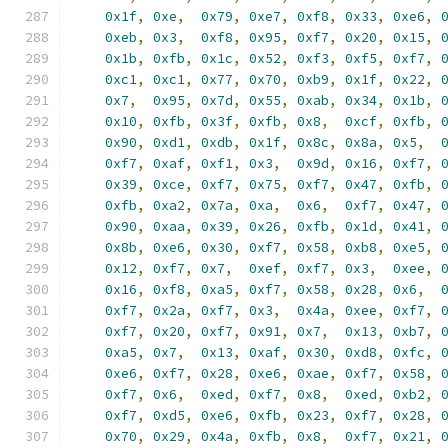
0x1f
,
0xe
,
0x79
,
0xe7
,
0xf8
,
0x33
,
0xe6
,
0xeb
,
0x3
,
0xf8
,
0x95
,
0xf7
,
0x20
,
0x15
,
0x1b
,
0xfb
,
0x1c
,
0x52
,
0xf3
,
0xf5
,
0xf7
,
0xc1
,
0xc1
,
0x77
,
0x70
,
0xb9
,
0x1f
,
0x22
,
0x7
,
0x95
,
0x7d
,
0x55
,
0xab
,
0x34
,
0x1b
,
0x10
,
0xfb
,
0x3f
,
0xfb
,
0x8
,
0xcf
,
0xfb
,
0x90
,
0xd1
,
0xdb
,
0x1f
,
0x8c
,
0x8a
,
0x5
,
0xf7
,
0xaf
,
0xf1
,
0x3
,
0x9d
,
0x16
,
0xf7
,
0x39
,
0xce
,
0xf7
,
0x75
,
0xf7
,
0x47
,
0xfb
,
0xfb
,
0xa2
,
0x7a
,
0xa
,
0x6
,
0xf7
,
0x47
,
0x90
,
0xaa
,
0x39
,
0x26
,
0xfb
,
0x1d
,
0x41
,
0x8b
,
0xe6
,
0x30
,
0xf7
,
0x58
,
0xb8
,
0xe5
,
0x12
,
0xf7
,
0x7
,
0xef
,
0xf7
,
0x3
,
0xee
,
0x16
,
0xf8
,
0xa5
,
0xf7
,
0x58
,
0x28
,
0x6
,
0xf7
,
0x2a
,
0xf7
,
0x3
,
0x4a
,
0xee
,
0xf7
,
0xf7
,
0x20
,
0xf7
,
0x91
,
0x7
,
0x13
,
0xb7
,
0xa5
,
0x7
,
0x13
,
0xaf
,
0x30
,
0xd8
,
0xfc
,
0xe6
,
0xf7
,
0x28
,
0xe6
,
0xae
,
0xf7
,
0x58
,
0xf7
,
0x6
,
0xed
,
0xf7
,
0x8
,
0xed
,
0xb2
,
0xf7
,
0xd5
,
0xe6
,
0xfb
,
0x23
,
0xf7
,
0x28
,
0x70
,
0x29
,
0x4a
,
0xfb
,
0x8
,
0xf7
,
0x21
,