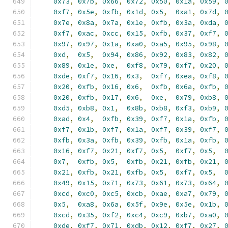
0x73
,
0x7b
,
0x66
,
0x72
,
0x50
,
0x1a
,
0x59
,
0xf7
,
0x5e
,
0xfb
,
0x1d
,
0x5
,
0xa1
,
0x7d
,
0x7e
,
0x8a
,
0x7a
,
0x1e
,
0xfb
,
0x3a
,
0xda
,
0xf7
,
0xac
,
0xcc
,
0x15
,
0xfb
,
0x37
,
0xf7
,
0x97
,
0x97
,
0x1a
,
0xa0
,
0xa5
,
0x95
,
0x98
,
0xd
,
0x5
,
0x94
,
0x86
,
0x92
,
0x83
,
0x82
,
0x89
,
0x1e
,
0xe
,
0xf8
,
0x79
,
0xf7
,
0x20
,
0xde
,
0xf7
,
0x16
,
0x3
,
0xf7
,
0xea
,
0xf8
,
0x20
,
0xfb
,
0x16
,
0x6
,
0xfb
,
0x6a
,
0xfb
,
0x20
,
0xfb
,
0x17
,
0x6
,
0xe
,
0x79
,
0xb8
,
0xd5
,
0xb8
,
0x1
,
0x8b
,
0xb8
,
0xf3
,
0xb9
,
0xad
,
0x4
,
0xfb
,
0x39
,
0xf7
,
0x1a
,
0xfb
,
0xf7
,
0x1b
,
0xf7
,
0x1a
,
0xf7
,
0x39
,
0xf7
,
0xfb
,
0x3a
,
0xfb
,
0x39
,
0xfb
,
0x1a
,
0xfb
,
0x16
,
0xf7
,
0x21
,
0xf7
,
0x5
,
0xf7
,
0x5
,
0x7
,
0xfb
,
0x5
,
0xfb
,
0x21
,
0xfb
,
0x21
,
0x21
,
0xfb
,
0x21
,
0xfb
,
0x5
,
0xf7
,
0x5
,
0x49
,
0x15
,
0x71
,
0x73
,
0x61
,
0x73
,
0x64
,
0xcd
,
0xc0
,
0xc5
,
0xcb
,
0xae
,
0xa7
,
0x79
,
0x5
,
0xa8
,
0x6a
,
0x5f
,
0x9e
,
0x5e
,
0x1b
,
0xcd
,
0x35
,
0xf2
,
0xc4
,
0xc9
,
0xb7
,
0xa0
,
0xde
,
0xf7
,
0x71
,
0xdb
,
0x12
,
0xf7
,
0x27
,