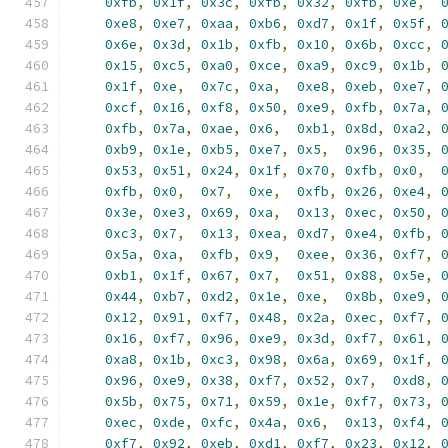
0xfb
,
0x1f
,
0x3c
,
0xfb
,
0x32
,
0xfb
,
0xe
,
0xe8
,
0xe7
,
0xaa
,
0xb6
,
0xd7
,
0x1f
,
0x5f
,
0x6e
,
0x3d
,
0x1b
,
0xfb
,
0x10
,
0x6b
,
0xcc
,
0x15
,
0xc5
,
0xa0
,
0xce
,
0xa9
,
0xc9
,
0x1b
,
0x1f
,
0xe
,
0x7c
,
0xa
,
0xe8
,
0xeb
,
0xe7
,
0xcf
,
0x16
,
0xf8
,
0x50
,
0xe9
,
0xfb
,
0x7a
,
0xfb
,
0x7a
,
0xae
,
0x6
,
0xb1
,
0x8d
,
0xa2
,
0xb9
,
0x1e
,
0xb5
,
0xe7
,
0x5
,
0x96
,
0x35
,
0x53
,
0x51
,
0x24
,
0x1f
,
0x70
,
0xfb
,
0x0
,
0xfb
,
0x0
,
0x7
,
0xe
,
0xfb
,
0x26
,
0xe4
,
0x3e
,
0xe3
,
0x69
,
0xa
,
0x13
,
0xec
,
0x50
,
0xc3
,
0x7
,
0x13
,
0xea
,
0xd7
,
0xe4
,
0xfb
,
0x5a
,
0xa
,
0xfb
,
0x9
,
0xee
,
0x36
,
0xf7
,
0xb1
,
0x1f
,
0x67
,
0x7
,
0x51
,
0x88
,
0x5e
,
0x44
,
0xb7
,
0xd2
,
0x1e
,
0xe
,
0x8b
,
0xe9
,
0x12
,
0x91
,
0xf7
,
0x48
,
0x2a
,
0xec
,
0xf7
,
0x16
,
0xf7
,
0x96
,
0xe9
,
0x3d
,
0xf7
,
0x61
,
0xa8
,
0x1b
,
0xc3
,
0x98
,
0x6a
,
0x69
,
0x1f
,
0x96
,
0xe9
,
0x38
,
0xf7
,
0x52
,
0x7
,
0xd8
,
0x5b
,
0x75
,
0x71
,
0x59
,
0x1e
,
0xf7
,
0x73
,
0xec
,
0xde
,
0xfc
,
0x4a
,
0x6
,
0x13
,
0xf4
,
0xf7
,
0x92
,
0xeb
,
0xd1
,
0xf7
,
0x23
,
0x12
,