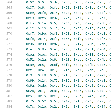
0x62
,
0x6
,
0xda
,
0xd8
,
0xdd
,
0x3e
,
0x5
,
0x37
,
0x6
,
0xfb
,
0x28
,
0xf7
,
0x1c
,
0xf7
,
0xe9
,
0xfb
,
0x75
,
0x2d
,
0x9e
,
0x6
,
0x4f
,
0xe9
,
0xfb
,
0x82
,
0x2d
,
0xe1
,
0x6
,
0xf7
,
0xfb
,
0x1a
,
0x5
,
0x36
,
0x6
,
0xe
,
0xfb
,
0x12
,
0x13
,
0xc0
,
0xb4
,
0x55
,
0x15
,
0x33
,
0xf7
,
0x9e
,
0xf8
,
0x29
,
0x5
,
0xd6
,
0xe3
,
0xfb
,
0x14
,
0xfb
,
0x55
,
0xfb
,
0x6
,
0xf7
,
0x86
,
0x33
,
0xd7
,
0x6
,
0xf7
,
0x3b
,
0xfb
,
0xe
,
0x8b
,
0xe9
,
0x2d
,
0xf7
,
0x51
,
0xd4
,
0xea
,
0xec
,
0xf7
,
0x7a
,
0xec
,
0x13
,
0x6c
,
0x51
,
0x2a
,
0x6
,
0x13
,
0xac
,
0x2c
,
0xfb
,
0xa9
,
0x5
,
0xcf
,
0xfc
,
0x3c
,
0xfb
,
0x45
,
0xf7
,
0x41
,
0x7
,
0xfb
,
0xb1
,
0xfb
,
0xa6
,
0x3
,
0xf8
,
0x6b
,
0xfb
,
0x88
,
0x15
,
0xe8
,
0x69
,
0x1f
,
0x75
,
0x92
,
0x84
,
0xa5
,
0xa1
,
0x6a
,
0xde
,
0x4d
,
0xae
,
0x1e
,
0xc9
,
0xae
,
0x28
,
0x7
,
0xa1
,
0x92
,
0xa5
,
0xa1
,
0x92
,
0xb1
,
0x1b
,
0xe8
,
0x7
,
0x5b
,
0x4f
,
0x8b
,
0x75
,
0x52
,
0x5c
,
0x1a
,
0xfb
,
0x9
,
0x7
,
0x7c
,
0x1e
,
0x2d
,
0x7
,
0xf4
,
0x7c
,
0x94
,