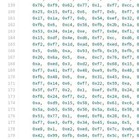
0x76
,
0xf9
,
0x62
,
0x77
,
0x1
,
0xf7
,
0xcc
,
0x25
,
0x15
,
0xf1
,
0x6
,
0xf7
,
0xb
,
0xf7
,
0x17
,
0x1a
,
0xf7
,
0xb
,
0x54
,
0xef
,
0x32
,
0xfb
,
0x6
,
0xc4
,
0x56
,
0xfb
,
0x2b
,
0x1a
,
0x53
,
0x34
,
0x1e
,
0xe
,
0xf7
,
0x8e
,
0xf1
,
0x15
,
0xdf
,
0x4e
,
0xd6
,
0xf7
,
0xc
,
0xd6
,
0xf2
,
0xf7
,
0x1d
,
0xad
,
0x69
,
0xed
,
0xfb
,
0x5
,
0x6b
,
0xa
,
0x93
,
0xfb
,
0x19
,
0xfb
,
0x20
,
0x6a
,
0x5
,
0xe
,
0xc7
,
0x76
,
0xf7
,
0xa
,
0xed
,
0x3
,
0xd2
,
0xf7
,
0x68
,
0x15
,
0xf7
,
0x41
,
0xf7
,
0x48
,
0xe9
,
0xfb
,
0x48
,
0xfb
,
0x48
,
0x6
,
0xe
,
0x31
,
0x45
,
0xa
,
0xf7
,
0x14
,
0x6
,
0xf7
,
0x22
,
0x59
,
0xa
,
0x5f
,
0xf7
,
0x2
,
0x1
,
0xef
,
0xf8
,
0x24
,
0xf8
,
0x24
,
0xf7
,
0x2
,
0xfc
,
0x24
,
0x6
,
0xa
,
0xd9
,
0x15
,
0x58
,
0xbc
,
0x61
,
0xc6
,
0x5a
,
0xb5
,
0x50
,
0x50
,
0x5a
,
0x61
,
0x58
,
0x53
,
0x77
,
0x1
,
0xed
,
0xf8
,
0x28
,
0x3
,
0xf7
,
0xe3
,
0xf9
,
0x34
,
0x45
,
0xaa
,
0x5
,
0xe8
,
0x1
,
0xe2
,
0xed
,
0xf7
,
0x7c
,
0xeb
,
0x42
,
0x99
,
0xfb
,
0x84
,
0xf7
,
0x5c
,
0xf7
,