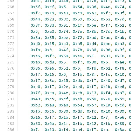
0xbf
,
0xfb
,
0x4b
,
0xf7
,
0x78
,
0xf7
,
0x13
,
0x6f
,
0xcf
,
0x5
,
0x54
,
0x3d
,
0x4c
,
0x74
,
0xf7
,
0x1b
,
0xe3
,
0xc9
,
0xa2
,
0xf7
,
0x3f
,
0x44
,
0x23
,
0x3c
,
0x69
,
0x51
,
0x63
,
0x7d
,
0x8f
,
0x8d
,
0x91
,
0x1f
,
0xbe
,
0xf7
,
0x52
,
0x5
,
0xa3
,
0x74
,
0x7e
,
0x8b
,
0x7d
,
0x1b
,
0x3a
,
0x35
,
0xbe
,
0x72
,
0xad
,
0xac
,
0xab
,
0xd0
,
0x15
,
0xc3
,
0xa5
,
0xd4
,
0xbc
,
0xa3
,
0xfb
,
0x0
,
0x4f
,
0x7b
,
0x86
,
0x9d
,
0x9f
,
0xe6
,
0xf7
,
0x68
,
0xe6
,
0x1
,
0x82
,
0x16
,
0xab
,
0xd8
,
0x5
,
0xf7
,
0x80
,
0x6
,
0xae
,
0x86
,
0xe6
,
0x52
,
0x6
,
0xfb
,
0x62
,
0xf8
,
0xf7
,
0x15
,
0x6
,
0xfb
,
0x3f
,
0xfc
,
0x10
,
0xf7
,
0x3c
,
0x15
,
0xdb
,
0xf7
,
0x40
,
0xd7
,
0xe6
,
0xf7
,
0x2e
,
0xe6
,
0xf7
,
0x1b
,
0xe6
,
0x7f
,
0xea
,
0x4e
,
0xeb
,
0x13
,
0xf4
,
0xa7
,
0x49
,
0xc5
,
0xcf
,
0xeb
,
0xb8
,
0x78
,
0xb5
,
0xb2
,
0xa8
,
0xa0
,
0xb4
,
0xb7
,
0x1a
,
0xcd
,
0xfb
,
0xc6
,
0x30
,
0xdd
,
0xfc
,
0x10
,
0x39
,
0x15
,
0xf7
,
0x1b
,
0xf7
,
0x12
,
0x7
,
0xe6
,
0x83
,
0x6b
,
0x1f
,
0xfb
,
0x12
,
0xfb
,
0x89
,
0x7
,
0x13
,
0xf4
,
0xa4
,
0xf7
,
0xa
,
0x8a
,