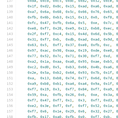
0xda
,
0xcd
,
0xc5
,
0xdc
,
0xd2
,
0x52
,
0xce
,
0x1f
,
0xd2
,
0x8c
,
0x15
,
0xad
,
0xa6
,
0xad
,
0xa7
,
0x6a
,
0x68
,
0x5c
,
0x66
,
0x76
,
0x65
,
0xfb
,
0x6b
,
0xb3
,
0x15
,
0x13
,
0x0
,
0xf8
,
0xfc
,
0x47
,
0xfb
,
0x6a
,
0x5
,
0xe
,
0x7c
,
0xe8
,
0xf7
,
0x28
,
0xe9
,
0x12
,
0xb8
,
0xec
,
0x2f
,
0xf7
,
0xc4
,
0x15
,
0x4d
,
0x6d
,
0x5b
,
0x31
,
0xf7
,
0xb
,
0xdb
,
0xad
,
0xad
,
0x9d
,
0x63
,
0x5
,
0xf7
,
0x37
,
0xe8
,
0xfb
,
0xc
,
0x97
,
0xac
,
0x98
,
0xaa
,
0x19
,
0xde
,
0xe8
,
0x77
,
0x52
,
0x7c
,
0x71
,
0x30
,
0xf7
,
0xd
,
0xa2
,
0x1a
,
0xaa
,
0xa8
,
0x95
,
0xae
,
0xb5
,
0xc2
,
0xd0
,
0x5
,
0xb3
,
0x66
,
0x4b
,
0xa6
,
0x2e
,
0x5a
,
0xb2
,
0x64
,
0x93
,
0x7b
,
0x1f
,
0xa
,
0x13
,
0xb8
,
0x74
,
0x77
,
0x6d
,
0x7d
,
0xa9
,
0xb8
,
0xb1
,
0xa4
,
0xa4
,
0x9a
,
0x1f
,
0xf7
,
0x19
,
0x3
,
0xf7
,
0x84
,
0xf7
,
0xa9
,
0x59
,
0xa
,
0xfb
,
0x26
,
0x6
,
0xe
,
0x3a
,
0xf7
,
0x47
,
0xf7
,
0x1
,
0x3
,
0xf7
,
0xd3
,
0xe2
,
0x3e
,
0xf7
,
0xf
,
0xf7
,
0x52
,
0x1a
,
0xf7
,
0x6
,
0x1e
,
0x29
,
0x6
,
0x32
,
0x27
,
0xfb
,
0x17
,
0xa0
,
0xfb
,
0x0
,
0xf7
,
0xb
,