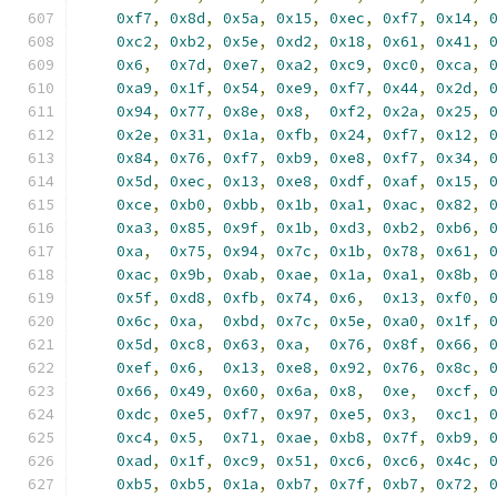
0xf7
,
0x8d
,
0x5a
,
0x15
,
0xec
,
0xf7
,
0x14
,
0xc2
,
0xb2
,
0x5e
,
0xd2
,
0x18
,
0x61
,
0x41
,
0x6
,
0x7d
,
0xe7
,
0xa2
,
0xc9
,
0xc0
,
0xca
,
0xa9
,
0x1f
,
0x54
,
0xe9
,
0xf7
,
0x44
,
0x2d
,
0x94
,
0x77
,
0x8e
,
0x8
,
0xf2
,
0x2a
,
0x25
,
0x2e
,
0x31
,
0x1a
,
0xfb
,
0x24
,
0xf7
,
0x12
,
0x84
,
0x76
,
0xf7
,
0xb9
,
0xe8
,
0xf7
,
0x34
,
0x5d
,
0xec
,
0x13
,
0xe8
,
0xdf
,
0xaf
,
0x15
,
0xce
,
0xb0
,
0xbb
,
0x1b
,
0xa1
,
0xac
,
0x82
,
0xa3
,
0x85
,
0x9f
,
0x1b
,
0xd3
,
0xb2
,
0xb6
,
0xa
,
0x75
,
0x94
,
0x7c
,
0x1b
,
0x78
,
0x61
,
0xac
,
0x9b
,
0xab
,
0xae
,
0x1a
,
0xa1
,
0x8b
,
0x5f
,
0xd8
,
0xfb
,
0x74
,
0x6
,
0x13
,
0xf0
,
0x6c
,
0xa
,
0xbd
,
0x7c
,
0x5e
,
0xa0
,
0x1f
,
0x5d
,
0xc8
,
0x63
,
0xa
,
0x76
,
0x8f
,
0x66
,
0xef
,
0x6
,
0x13
,
0xe8
,
0x92
,
0x76
,
0x8c
,
0x66
,
0x49
,
0x60
,
0x6a
,
0x8
,
0xe
,
0xcf
,
0xdc
,
0xe5
,
0xf7
,
0x97
,
0xe5
,
0x3
,
0xc1
,
0xc4
,
0x5
,
0x71
,
0xae
,
0xb8
,
0x7f
,
0xb9
,
0xad
,
0x1f
,
0xc9
,
0x51
,
0xc6
,
0xc6
,
0x4c
,
0xb5
,
0xb5
,
0x1a
,
0xb7
,
0x7f
,
0xb7
,
0x72
,