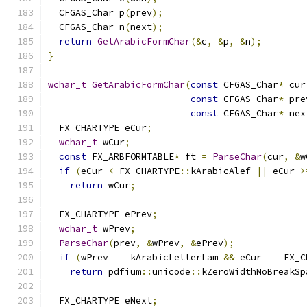
  CFGAS_Char p
(
prev
);
  CFGAS_Char n
(
next
);
return
GetArabicFormChar
(&
c
,
&
p
,
&
n
);
}
wchar_t
GetArabicFormChar
(
const
 CFGAS_Char
*
 cur
const
 CFGAS_Char
*
 pre
const
 CFGAS_Char
*
 nex
  FX_CHARTYPE eCur
;
wchar_t
 wCur
;
const
 FX_ARBFORMTABLE
*
 ft 
=
ParseChar
(
cur
,
&
w
if
(
eCur 
<
 FX_CHARTYPE
::
kArabicAlef 
||
 eCur 
>
return
 wCur
;
  FX_CHARTYPE ePrev
;
wchar_t
 wPrev
;
ParseChar
(
prev
,
&
wPrev
,
&
ePrev
);
if
(
wPrev 
==
 kArabicLetterLam 
&&
 eCur 
==
 FX_C
return
 pdfium
::
unicode
::
kZeroWidthNoBreakSp
  FX_CHARTYPE eNext
;