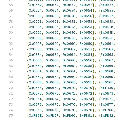
{
0x0652
,
0x0652
,
0x0652
,
0x0652
},
{
0x0653
,
{
0x0654
,
0x0654
,
0x0654
,
0x0654
},
{
0x0655
,
{
0x0656
,
0x0656
,
0x0656
,
0x0656
},
{
0x0657
,
{
0x0658
,
0x0658
,
0x0658
,
0x0658
},
{
0x0659
,
{
0x065A
,
0x065A
,
0x065A
,
0x065A
},
{
0x065B
,
{
0x065C
,
0x065C
,
0x065C
,
0x065C
},
{
0x065D
,
{
0x065E
,
0x065E
,
0x065E
,
0x065E
},
{
0x065F
,
{
0x0660
,
0x0660
,
0x0660
,
0x0660
},
{
0x0661
,
{
0x0662
,
0x0662
,
0x0662
,
0x0662
},
{
0x0663
,
{
0x0664
,
0x0664
,
0x0664
,
0x0664
},
{
0x0665
,
{
0x0666
,
0x0666
,
0x0666
,
0x0666
},
{
0x0667
,
{
0x0668
,
0x0668
,
0x0668
,
0x0668
},
{
0x0669
,
{
0x066A
,
0x066A
,
0x066A
,
0x066A
},
{
0x066B
,
{
0x066C
,
0x066C
,
0x066C
,
0x066C
},
{
0x066D
,
{
0x066E
,
0x066E
,
0x066E
,
0x066E
},
{
0x066F
,
{
0x0670
,
0x0670
,
0x0670
,
0x0670
},
{
0xFB50
,
{
0x0672
,
0x0672
,
0x0672
,
0x0672
},
{
0x0673
,
{
0x0674
,
0x0674
,
0x0674
,
0x0674
},
{
0x0675
,
{
0x0676
,
0x0676
,
0x0676
,
0x0676
},
{
0x0677
,
{
0x0678
,
0x0678
,
0x0678
,
0x0678
},
{
0xFB66
,
{
0xFB5E
,
0xFB5F
,
0xFB60
,
0xFB61
},
{
0xFB52
,