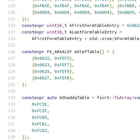
{
0xFBAE
,
0xFBAF
,
0xFBAE
,
0xFBAF
},
{
0xFBB0
,
{
0x06D4
,
0x06D4
,
0x06D4
,
0x06D4
},
{
0x06D5
,
});
constexpr
uint16_t
 kFirstFormTableEntry 
=
0x062
constexpr
uint16_t
 kLastFormTableEntry 
=
    kFirstFormTableEntry 
+
 std
::
size
(
kFormTable
constexpr
 FX_ARAALEF kAlefTable
[]
=
{
{
0x0622
,
0xFEF5
},
{
0x0623
,
0xFEF7
},
{
0x0625
,
0xFEF9
},
{
0x0627
,
0xFEFB
},
};
constexpr
auto
 kShaddaTable 
=
 fxcrt
::
ToArray
<
co
0xFC5E
,
0xFC5F
,
0xFC60
,
0xFC61
,
0xFC62
,
});