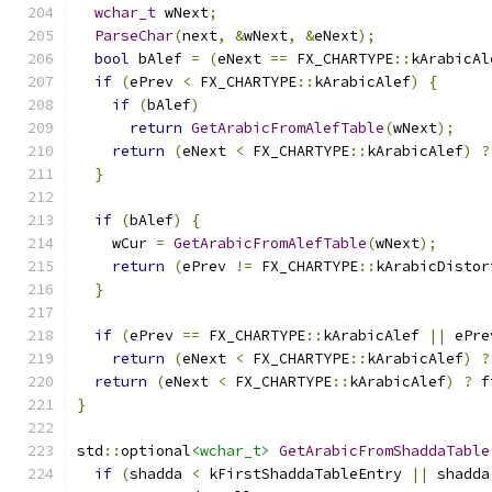
wchar_t
 wNext
;
ParseChar
(
next
,
&
wNext
,
&
eNext
);
bool
 bAlef 
=
(
eNext 
==
 FX_CHARTYPE
::
kArabicAl
if
(
ePrev 
<
 FX_CHARTYPE
::
kArabicAlef
)
{
if
(
bAlef
)
return
GetArabicFromAlefTable
(
wNext
);
return
(
eNext 
<
 FX_CHARTYPE
::
kArabicAlef
)
?
}
if
(
bAlef
)
{
    wCur 
=
GetArabicFromAlefTable
(
wNext
);
return
(
ePrev 
!=
 FX_CHARTYPE
::
kArabicDistor
}
if
(
ePrev 
==
 FX_CHARTYPE
::
kArabicAlef 
||
 ePre
return
(
eNext 
<
 FX_CHARTYPE
::
kArabicAlef
)
?
return
(
eNext 
<
 FX_CHARTYPE
::
kArabicAlef
)
?
 f
}
std
::
optional
<wchar_t>
GetArabicFromShaddaTable
if
(
shadda 
<
 kFirstShaddaTableEntry 
||
 shadda