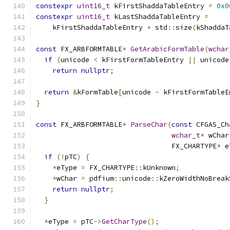
constexpr
uint16_t
 kFirstShaddaTableEntry 
=
0x0
constexpr
uint16_t
 kLastShaddaTableEntry 
=
    kFirstShaddaTableEntry 
+
 std
::
size
(
kShaddaT
const
 FX_ARBFORMTABLE
*
GetArabicFormTable
(
wchar
if
(
unicode 
<
 kFirstFormTableEntry 
||
 unicode
return
nullptr
;
return
&
kFormTable
[
unicode 
-
 kFirstFormTableE
}
const
 FX_ARBFORMTABLE
*
ParseChar
(
const
 CFGAS_Ch
wchar_t
*
 wChar
                                 FX_CHARTYPE
*
 e
if
(!
pTC
)
{
*
eType 
=
 FX_CHARTYPE
::
kUnknown
;
*
wChar 
=
 pdfium
::
unicode
::
kZeroWidthNoBreak
return
nullptr
;
}
*
eType 
=
 pTC
->
GetCharType
();