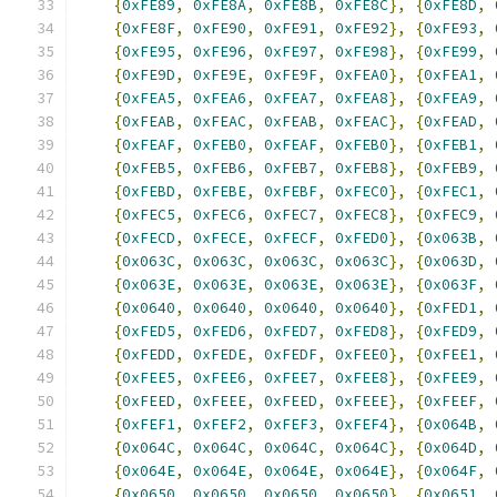
{
0xFE89
,
0xFE8A
,
0xFE8B
,
0xFE8C
},
{
0xFE8D
,
{
0xFE8F
,
0xFE90
,
0xFE91
,
0xFE92
},
{
0xFE93
,
{
0xFE95
,
0xFE96
,
0xFE97
,
0xFE98
},
{
0xFE99
,
{
0xFE9D
,
0xFE9E
,
0xFE9F
,
0xFEA0
},
{
0xFEA1
,
{
0xFEA5
,
0xFEA6
,
0xFEA7
,
0xFEA8
},
{
0xFEA9
,
{
0xFEAB
,
0xFEAC
,
0xFEAB
,
0xFEAC
},
{
0xFEAD
,
{
0xFEAF
,
0xFEB0
,
0xFEAF
,
0xFEB0
},
{
0xFEB1
,
{
0xFEB5
,
0xFEB6
,
0xFEB7
,
0xFEB8
},
{
0xFEB9
,
{
0xFEBD
,
0xFEBE
,
0xFEBF
,
0xFEC0
},
{
0xFEC1
,
{
0xFEC5
,
0xFEC6
,
0xFEC7
,
0xFEC8
},
{
0xFEC9
,
{
0xFECD
,
0xFECE
,
0xFECF
,
0xFED0
},
{
0x063B
,
{
0x063C
,
0x063C
,
0x063C
,
0x063C
},
{
0x063D
,
{
0x063E
,
0x063E
,
0x063E
,
0x063E
},
{
0x063F
,
{
0x0640
,
0x0640
,
0x0640
,
0x0640
},
{
0xFED1
,
{
0xFED5
,
0xFED6
,
0xFED7
,
0xFED8
},
{
0xFED9
,
{
0xFEDD
,
0xFEDE
,
0xFEDF
,
0xFEE0
},
{
0xFEE1
,
{
0xFEE5
,
0xFEE6
,
0xFEE7
,
0xFEE8
},
{
0xFEE9
,
{
0xFEED
,
0xFEEE
,
0xFEED
,
0xFEEE
},
{
0xFEEF
,
{
0xFEF1
,
0xFEF2
,
0xFEF3
,
0xFEF4
},
{
0x064B
,
{
0x064C
,
0x064C
,
0x064C
,
0x064C
},
{
0x064D
,
{
0x064E
,
0x064E
,
0x064E
,
0x064E
},
{
0x064F
,
{
0x0650
,
0x0650
,
0x0650
,
0x0650
},
{
0x0651
,