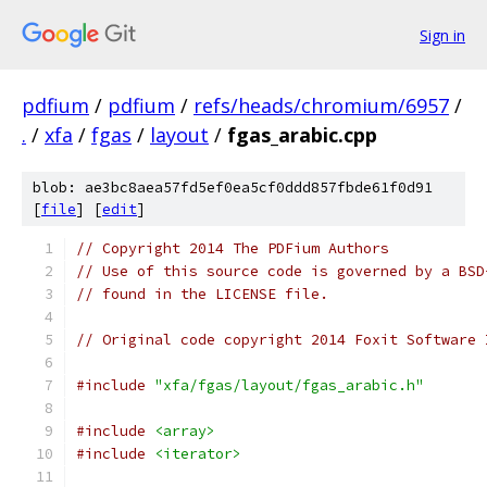
Sign in
pdfium
/
pdfium
/
refs/heads/chromium/6957
/
.
/
xfa
/
fgas
/
layout
/
fgas_arabic.cpp
blob: ae3bc8aea57fd5ef0ea5cf0ddd857fbde61f0d91
[
file
] [
edit
]
// Copyright 2014 The PDFium Authors
// Use of this source code is governed by a BSD
// found in the LICENSE file.
// Original code copyright 2014 Foxit Software 
#include
"xfa/fgas/layout/fgas_arabic.h"
#include
<array>
#include
<iterator>