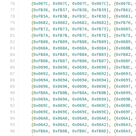
{
0x067C
,
0x067C
,
0x067C
,
0x067C
},
{
0x067D
,
{
0xFB56
,
0xFB57
,
0xFB58
,
0xFB59
},
{
0xFB62
,
{
0xFB5A
,
0xFB5B
,
0xFB5C
,
0xFB5D
},
{
0x0681
,
{
0x0682
,
0x0682
,
0x0682
,
0x0682
},
{
0xFB76
,
{
0xFB72
,
0xFB73
,
0xFB74
,
0xFB75
},
{
0x0685
,
{
0xFB7A
,
0xFB7B
,
0xFB7C
,
0xFB7D
},
{
0xFB7E
,
{
0xFB88
,
0xFB89
,
0xFB88
,
0xFB89
},
{
0x0689
,
{
0x068A
,
0x068A
,
0x068A
,
0x068A
},
{
0x068B
,
{
0xFB84
,
0xFB85
,
0xFB84
,
0xFB85
},
{
0xFB82
,
{
0xFB86
,
0xFB87
,
0xFB86
,
0xFB87
},
{
0x068F
,
{
0x0690
,
0x0690
,
0x0690
,
0x0690
},
{
0xFB8C
,
{
0x0692
,
0x0692
,
0x0692
,
0x0692
},
{
0x0693
,
{
0x0694
,
0x0694
,
0x0694
,
0x0694
},
{
0x0695
,
{
0x0696
,
0x0696
,
0x0696
,
0x0696
},
{
0x0697
,
{
0xFB8A
,
0xFB8B
,
0xFB8A
,
0xFB8B
},
{
0x0699
,
{
0x069A
,
0x069A
,
0x069A
,
0x069A
},
{
0x069B
,
{
0x069C
,
0x069C
,
0x069C
,
0x069C
},
{
0x069D
,
{
0x069E
,
0x069E
,
0x069E
,
0x069E
},
{
0x069F
,
{
0x06A0
,
0x06A0
,
0x06A0
,
0x06A0
},
{
0x06A1
,
{
0x06A2
,
0x06A2
,
0x06A2
,
0x06A2
},
{
0x06A3
,
{
0xFB6A
,
0xFB6B
,
0xFB6C
,
0xFB6D
},
{
0x06A5
,