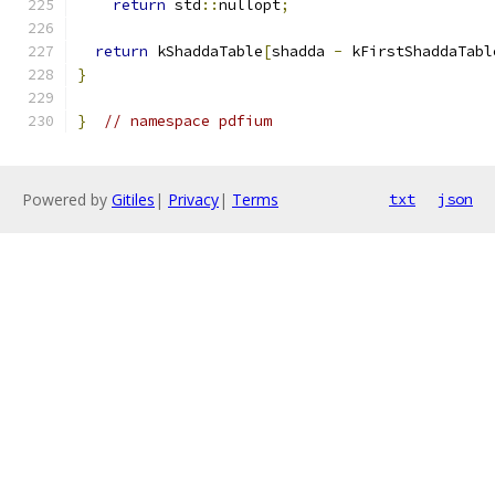
return
 std
::
nullopt
;
return
 kShaddaTable
[
shadda 
-
 kFirstShaddaTabl
}
}
// namespace pdfium
Powered by
Gitiles
|
Privacy
|
Terms
txt
json