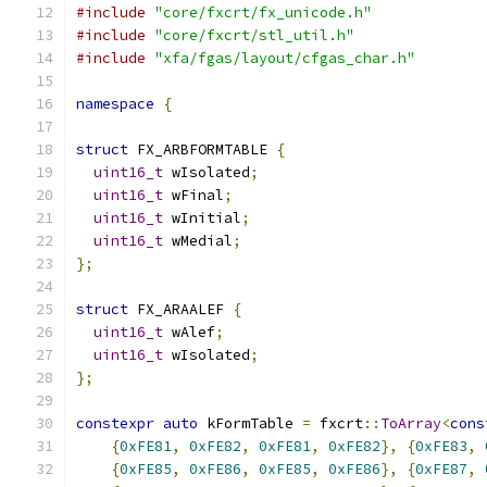
#include
"core/fxcrt/fx_unicode.h"
#include
"core/fxcrt/stl_util.h"
#include
"xfa/fgas/layout/cfgas_char.h"
namespace
{
struct
 FX_ARBFORMTABLE 
{
uint16_t
 wIsolated
;
uint16_t
 wFinal
;
uint16_t
 wInitial
;
uint16_t
 wMedial
;
};
struct
 FX_ARAALEF 
{
uint16_t
 wAlef
;
uint16_t
 wIsolated
;
};
constexpr
auto
 kFormTable 
=
 fxcrt
::
ToArray
<
cons
{
0xFE81
,
0xFE82
,
0xFE81
,
0xFE82
},
{
0xFE83
,
{
0xFE85
,
0xFE86
,
0xFE85
,
0xFE86
},
{
0xFE87
,