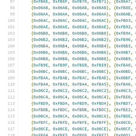
{
0xFB6E
,
0xFB6F
,
0xFB70
,
0xFB71
},
{
0x06A7
,
{
0x06A8
,
0x06A8
,
0x06A8
,
0x06A8
},
{
0xFB8E
,
{
0x06AA
,
0x06AA
,
0x06AA
,
0x06AA
},
{
0x06AB
,
{
0x06AC
,
0x06AC
,
0x06AC
,
0x06AC
},
{
0xFBD3
,
{
0x06AE
,
0x06AE
,
0x06AE
,
0x06AE
},
{
0xFB92
,
{
0x06B0
,
0x06B0
,
0x06B0
,
0x06B0
},
{
0xFB9A
,
{
0x06B2
,
0x06B2
,
0x06B2
,
0x06B2
},
{
0xFB96
,
{
0x06B4
,
0x06B4
,
0x06B4
,
0x06B4
},
{
0x06B5
,
{
0x06B6
,
0x06B6
,
0x06B6
,
0x06B6
},
{
0x06B7
,
{
0x06B8
,
0x06B8
,
0x06B8
,
0x06B8
},
{
0x06B9
,
{
0xFB9E
,
0xFB9F
,
0xFBE8
,
0xFBE9
},
{
0xFBA0
,
{
0x06BC
,
0x06BC
,
0x06BC
,
0x06BC
},
{
0x06BD
,
{
0xFBAA
,
0xFBAB
,
0xFBAC
,
0xFBAD
},
{
0x06BF
,
{
0xFBA4
,
0xFBA5
,
0xFBA4
,
0xFBA5
},
{
0xFBA6
,
{
0x06C2
,
0x06C2
,
0x06C2
,
0x06C2
},
{
0x06C3
,
{
0x06C4
,
0x06C4
,
0x06C4
,
0x06C4
},
{
0xFBE0
,
{
0xFBD9
,
0xFBDA
,
0xFBD9
,
0xFBDA
},
{
0xFBD7
,
{
0xFBDB
,
0xFBDC
,
0xFBDB
,
0xFBDC
},
{
0xFBE2
,
{
0x06CA
,
0x06CA
,
0x06CA
,
0x06CA
},
{
0xFBDE
,
{
0xFBFC
,
0xFBFD
,
0xFBFE
,
0xFBFF
},
{
0x06CD
,
{
0x06CE
,
0x06CE
,
0x06CE
,
0x06CE
},
{
0x06CF
,
{
0xFBE4
,
0xFBE5
,
0xFBE6
,
0xFBE7
},
{
0x06D1
,