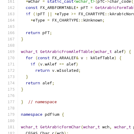
*
wChar 
=
static_cast
<wchar_t>
(
pTC
->
char_code
(
const
 FX_ARBFORMTABLE
*
 pFT 
=
GetArabicFormTab
if
(!
pFT 
||
*
eType 
>=
 FX_CHARTYPE
::
kArabicNor
*
eType 
=
 FX_CHARTYPE
::
kUnknown
;
return
 pFT
;
}
wchar_t
GetArabicFromAlefTable
(
wchar_t
 alef
)
{
for
(
const
 FX_ARAALEF
&
 v 
:
 kAlefTable
)
{
if
(
v
.
wAlef 
==
 alef
)
return
 v
.
wIsolated
;
}
return
 alef
;
}
}
// namespace
namespace
 pdfium 
{
wchar_t
GetArabicFormChar
(
wchar_t
 wch
,
wchar_t
 
  CFGAS_Char c
(
wch
);