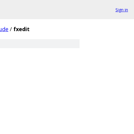
Sign in
lude
/
fxedit