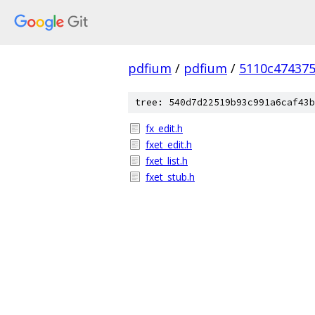
pdfium
/
pdfium
/
5110c47437
tree: 540d7d22519b93c991a6caf43b
fx_edit.h
fxet_edit.h
fxet_list.h
fxet_stub.h