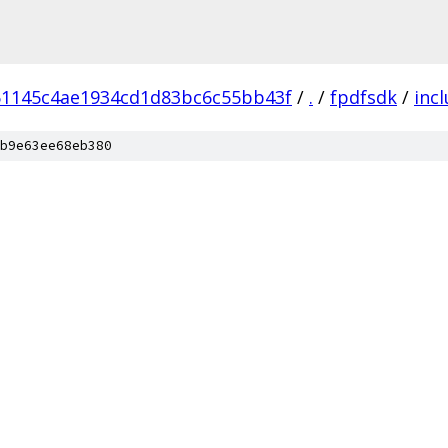
51145c4ae1934cd1d83bc6c55bb43f
/
.
/
fpdfsdk
/
inc
b9e63ee68eb380