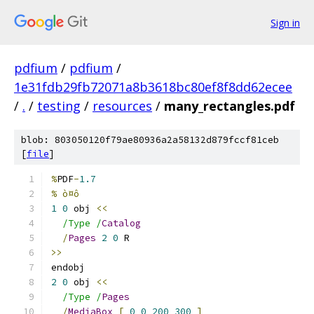
Sign in
pdfium
/
pdfium
/
1e31fdb29fb72071a8b3618bc80ef8f8dd62ecee
/
.
/
testing
/
resources
/
many_rectangles.pdf
blob: 803050120f79ae80936a2a58132d879fccf81ceb
[
file
]
%
PDF
-
1.7
% ò¤ô
1
0
 obj 
<<
/Type /
Catalog
/
Pages
2
0
 R
>>
endobj
2
0
 obj 
<<
/Type /
Pages
/
MediaBox
[
0
0
200
300
]