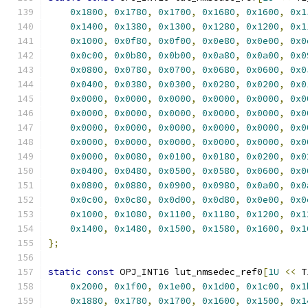
0x1800
,
0x1780
,
0x1700
,
0x1680
,
0x1600
,
0x1
0x1400
,
0x1380
,
0x1300
,
0x1280
,
0x1200
,
0x1
0x1000
,
0x0f80
,
0x0f00
,
0x0e80
,
0x0e00
,
0x0
0x0c00
,
0x0b80
,
0x0b00
,
0x0a80
,
0x0a00
,
0x0
0x0800
,
0x0780
,
0x0700
,
0x0680
,
0x0600
,
0x0
0x0400
,
0x0380
,
0x0300
,
0x0280
,
0x0200
,
0x0
0x0000
,
0x0000
,
0x0000
,
0x0000
,
0x0000
,
0x0
0x0000
,
0x0000
,
0x0000
,
0x0000
,
0x0000
,
0x0
0x0000
,
0x0000
,
0x0000
,
0x0000
,
0x0000
,
0x0
0x0000
,
0x0000
,
0x0000
,
0x0000
,
0x0000
,
0x0
0x0000
,
0x0080
,
0x0100
,
0x0180
,
0x0200
,
0x0
0x0400
,
0x0480
,
0x0500
,
0x0580
,
0x0600
,
0x0
0x0800
,
0x0880
,
0x0900
,
0x0980
,
0x0a00
,
0x0
0x0c00
,
0x0c80
,
0x0d00
,
0x0d80
,
0x0e00
,
0x0
0x1000
,
0x1080
,
0x1100
,
0x1180
,
0x1200
,
0x1
0x1400
,
0x1480
,
0x1500
,
0x1580
,
0x1600
,
0x1
};
static
const
 OPJ_INT16 lut_nmsedec_ref0
[
1U
<<
 T
0x2000
,
0x1f00
,
0x1e00
,
0x1d00
,
0x1c00
,
0x1
0x1880
,
0x1780
,
0x1700
,
0x1600
,
0x1500
,
0x1