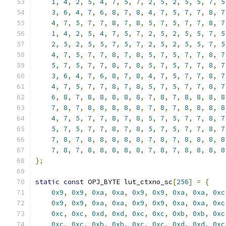
1
,
4
,
2
,
5
,
4
,
7
,
5
,
7
,
2
,
5
,
2
,
5
,
5
,
7
,
5
3
,
6
,
4
,
7
,
6
,
8
,
7
,
8
,
4
,
7
,
5
,
7
,
7
,
8
,
7
4
,
7
,
5
,
7
,
7
,
8
,
7
,
8
,
5
,
7
,
5
,
7
,
7
,
8
,
7
1
,
4
,
2
,
5
,
4
,
7
,
5
,
7
,
2
,
5
,
2
,
5
,
5
,
7
,
5
2
,
5
,
2
,
5
,
5
,
7
,
5
,
7
,
2
,
5
,
2
,
5
,
5
,
7
,
5
4
,
7
,
5
,
7
,
7
,
8
,
7
,
8
,
5
,
7
,
5
,
7
,
7
,
8
,
7
5
,
7
,
5
,
7
,
7
,
8
,
7
,
8
,
5
,
7
,
5
,
7
,
7
,
8
,
7
3
,
6
,
4
,
7
,
6
,
8
,
7
,
8
,
4
,
7
,
5
,
7
,
7
,
8
,
7
4
,
7
,
5
,
7
,
7
,
8
,
7
,
8
,
5
,
7
,
5
,
7
,
7
,
8
,
7
6
,
8
,
7
,
8
,
8
,
8
,
8
,
8
,
7
,
8
,
7
,
8
,
8
,
8
,
8
7
,
8
,
7
,
8
,
8
,
8
,
8
,
8
,
7
,
8
,
7
,
8
,
8
,
8
,
8
4
,
7
,
5
,
7
,
7
,
8
,
7
,
8
,
5
,
7
,
5
,
7
,
7
,
8
,
7
5
,
7
,
5
,
7
,
7
,
8
,
7
,
8
,
5
,
7
,
5
,
7
,
7
,
8
,
7
7
,
8
,
7
,
8
,
8
,
8
,
8
,
8
,
7
,
8
,
7
,
8
,
8
,
8
,
8
7
,
8
,
7
,
8
,
8
,
8
,
8
,
8
,
7
,
8
,
7
,
8
,
8
,
8
,
8
};
static
const
 OPJ_BYTE lut_ctxno_sc
[
256
]
=
{
0x9
,
0x9
,
0xa
,
0xa
,
0x9
,
0x9
,
0xa
,
0xa
,
0xc
0x9
,
0x9
,
0xa
,
0xa
,
0x9
,
0x9
,
0xa
,
0xa
,
0xc
0xc
,
0xc
,
0xd
,
0xd
,
0xc
,
0xc
,
0xb
,
0xb
,
0xc
0xc
,
0xc
,
0xb
,
0xb
,
0xc
,
0xc
,
0xd
,
0xd
,
0xc