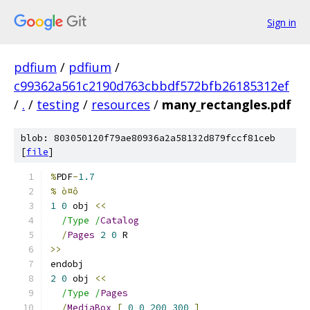
Sign in
pdfium
/
pdfium
/
c99362a561c2190d763cbbdf572bfb26185312ef
/
.
/
testing
/
resources
/
many_rectangles.pdf
blob: 803050120f79ae80936a2a58132d879fccf81ceb
[
file
]
%
PDF
-
1.7
% ò¤ô
1
0
 obj 
<<
/Type /
Catalog
/
Pages
2
0
 R
>>
endobj
2
0
 obj 
<<
/Type /
Pages
/
MediaBox
[
0
0
200
300
]