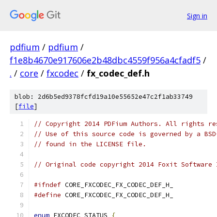
Sign in
pdfium
/
pdfium
/
f1e8b4670e917606e2b48dbc4559f956a4cfadf5
/
.
/
core
/
fxcodec
/
fx_codec_def.h
blob: 2d6b5ed9378fcfd19a10e55652e47c2f1ab33749
[
file
]
// Copyright 2014 PDFium Authors. All rights re
// Use of this source code is governed by a BSD
// found in the LICENSE file.
// Original code copyright 2014 Foxit Software 
#ifndef
 CORE_FXCODEC_FX_CODEC_DEF_H_
#define
 CORE_FXCODEC_FX_CODEC_DEF_H_
enum
 FXCODEC_STATUS 
{