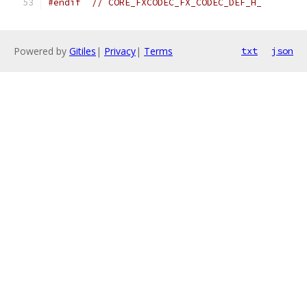
#endif
// CORE_FXCODEC_FX_CODEC_DEF_H_
Powered by
Gitiles
|
Privacy
|
Terms
txt
json