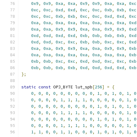
0x9
,
0x9
,
0xa
,
0xa
,
0x9
,
0x9
,
0xa
,
0xa
,
0xc
0xc
,
0xc
,
0xd
,
0xd
,
0xc
,
0xc
,
0xb
,
0xb
,
0xc
0xc
,
0xc
,
0xb
,
0xb
,
0xc
,
0xc
,
0xd
,
0xd
,
0xc
0xa
,
0xa
,
0xa
,
0xa
,
0xa
,
0xa
,
0xa
,
0xa
,
0xd
0xa
,
0xa
,
0x9
,
0x9
,
0xa
,
0xa
,
0x9
,
0x9
,
0xd
0xd
,
0xd
,
0xd
,
0xd
,
0xb
,
0xb
,
0xb
,
0xb
,
0xd
0xd
,
0xd
,
0xc
,
0xc
,
0xb
,
0xb
,
0xc
,
0xc
,
0xd
0xa
,
0xa
,
0x9
,
0x9
,
0xa
,
0xa
,
0x9
,
0x9
,
0xb
0xa
,
0xa
,
0xa
,
0xa
,
0xa
,
0xa
,
0xa
,
0xa
,
0xb
0xb
,
0xb
,
0xc
,
0xc
,
0xd
,
0xd
,
0xc
,
0xc
,
0xb
0xb
,
0xb
,
0xb
,
0xb
,
0xd
,
0xd
,
0xd
,
0xd
,
0xb
};
static
const
 OPJ_BYTE lut_spb
[
256
]
=
{
0
,
0
,
0
,
0
,
0
,
0
,
0
,
0
,
0
,
1
,
0
,
1
,
0
,
1
,
0
0
,
0
,
0
,
0
,
1
,
1
,
1
,
1
,
0
,
0
,
0
,
0
,
0
,
1
,
0
0
,
0
,
0
,
0
,
0
,
0
,
0
,
0
,
0
,
1
,
0
,
1
,
0
,
1
,
0
0
,
0
,
0
,
0
,
1
,
1
,
1
,
1
,
0
,
0
,
0
,
0
,
0
,
1
,
0
0
,
0
,
0
,
0
,
0
,
0
,
0
,
0
,
0
,
1
,
0
,
1
,
0
,
1
,
0
0
,
0
,
0
,
0
,
1
,
1
,
1
,
1
,
0
,
0
,
0
,
0
,
0
,
1
,
0
1
,
1
,
0
,
0
,
1
,
1
,
0
,
0
,
0
,
1
,
0
,
1
,
0
,
1
,
0