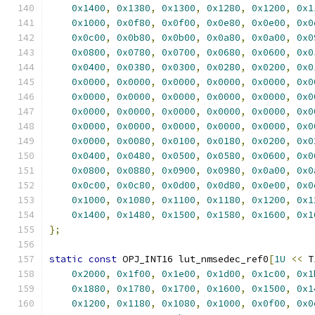
0x1400
,
0x1380
,
0x1300
,
0x1280
,
0x1200
,
0x1
0x1000
,
0x0f80
,
0x0f00
,
0x0e80
,
0x0e00
,
0x0
0x0c00
,
0x0b80
,
0x0b00
,
0x0a80
,
0x0a00
,
0x0
0x0800
,
0x0780
,
0x0700
,
0x0680
,
0x0600
,
0x0
0x0400
,
0x0380
,
0x0300
,
0x0280
,
0x0200
,
0x0
0x0000
,
0x0000
,
0x0000
,
0x0000
,
0x0000
,
0x0
0x0000
,
0x0000
,
0x0000
,
0x0000
,
0x0000
,
0x0
0x0000
,
0x0000
,
0x0000
,
0x0000
,
0x0000
,
0x0
0x0000
,
0x0000
,
0x0000
,
0x0000
,
0x0000
,
0x0
0x0000
,
0x0080
,
0x0100
,
0x0180
,
0x0200
,
0x0
0x0400
,
0x0480
,
0x0500
,
0x0580
,
0x0600
,
0x0
0x0800
,
0x0880
,
0x0900
,
0x0980
,
0x0a00
,
0x0
0x0c00
,
0x0c80
,
0x0d00
,
0x0d80
,
0x0e00
,
0x0
0x1000
,
0x1080
,
0x1100
,
0x1180
,
0x1200
,
0x1
0x1400
,
0x1480
,
0x1500
,
0x1580
,
0x1600
,
0x1
};
static
const
 OPJ_INT16 lut_nmsedec_ref0
[
1U
<<
 T
0x2000
,
0x1f00
,
0x1e00
,
0x1d00
,
0x1c00
,
0x1
0x1880
,
0x1780
,
0x1700
,
0x1600
,
0x1500
,
0x1
0x1200
,
0x1180
,
0x1080
,
0x1000
,
0x0f00
,
0x0