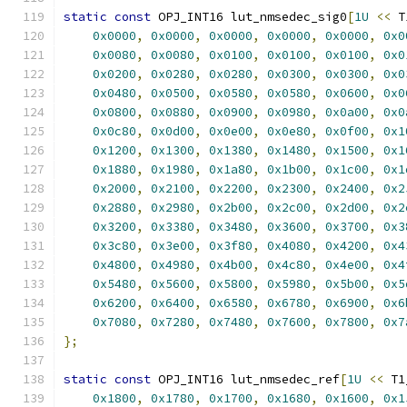
static
const
 OPJ_INT16 lut_nmsedec_sig0
[
1U
<<
 T
0x0000
,
0x0000
,
0x0000
,
0x0000
,
0x0000
,
0x0
0x0080
,
0x0080
,
0x0100
,
0x0100
,
0x0100
,
0x0
0x0200
,
0x0280
,
0x0280
,
0x0300
,
0x0300
,
0x0
0x0480
,
0x0500
,
0x0580
,
0x0580
,
0x0600
,
0x0
0x0800
,
0x0880
,
0x0900
,
0x0980
,
0x0a00
,
0x0
0x0c80
,
0x0d00
,
0x0e00
,
0x0e80
,
0x0f00
,
0x1
0x1200
,
0x1300
,
0x1380
,
0x1480
,
0x1500
,
0x1
0x1880
,
0x1980
,
0x1a80
,
0x1b00
,
0x1c00
,
0x1
0x2000
,
0x2100
,
0x2200
,
0x2300
,
0x2400
,
0x2
0x2880
,
0x2980
,
0x2b00
,
0x2c00
,
0x2d00
,
0x2
0x3200
,
0x3380
,
0x3480
,
0x3600
,
0x3700
,
0x3
0x3c80
,
0x3e00
,
0x3f80
,
0x4080
,
0x4200
,
0x4
0x4800
,
0x4980
,
0x4b00
,
0x4c80
,
0x4e00
,
0x4
0x5480
,
0x5600
,
0x5800
,
0x5980
,
0x5b00
,
0x5
0x6200
,
0x6400
,
0x6580
,
0x6780
,
0x6900
,
0x6
0x7080
,
0x7280
,
0x7480
,
0x7600
,
0x7800
,
0x7
};
static
const
 OPJ_INT16 lut_nmsedec_ref
[
1U
<<
 T1
0x1800
,
0x1780
,
0x1700
,
0x1680
,
0x1600
,
0x1