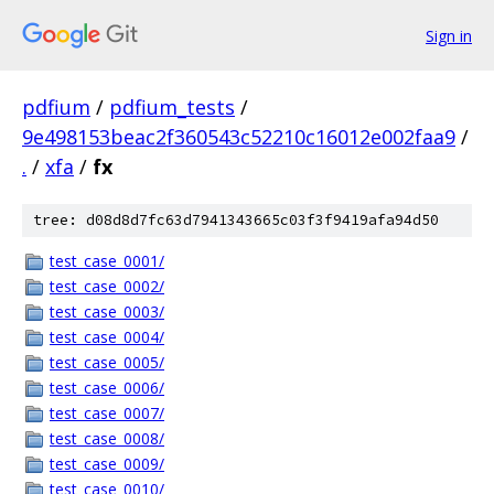
Sign in
pdfium
/
pdfium_tests
/
9e498153beac2f360543c52210c16012e002faa9
/
.
/
xfa
/
fx
tree: d08d8d7fc63d7941343665c03f3f9419afa94d50
test_case_0001/
test_case_0002/
test_case_0003/
test_case_0004/
test_case_0005/
test_case_0006/
test_case_0007/
test_case_0008/
test_case_0009/
test_case_0010/